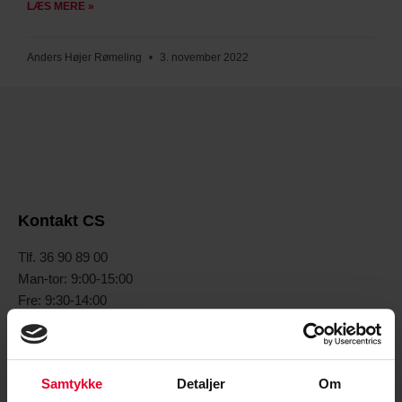
LÆS MERE »
Anders Højer Rømeling
3. november 2022
Kontakt CS
Tlf. 36 90 89 00
Man-tor: 9:00-15:00
Fre: 9:30-14:00
Mail:
cs@cs.dk
Samtykke
Detaljer
Om