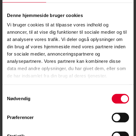
Find os
Denne hjemmeside bruger cookies
Gammel Kongevej 60, 12. sal
1850 Frederiksberg C
Vi bruger cookies til at tilpasse vores indhold og
annoncer, til at vise dig funktioner til sociale medier og til
at analysere vores trafik. Vi deler også oplysninger om
din brug af vores hjemmeside med vores partnere inden
for sociale medier, annonceringspartnere og
Kontakt CS Pension
analysepartnere. Vores partnere kan kombinere disse
T
lf. 33 85 41 41
data med andre oplysninger, du har givet dem, eller som
Man-tor: 9:30-11:30 & 12:30-15:00
de har indsamlet fra din brug af deres tjenester.
Fre: 9:30-11:30 & 12:30-14:00
Samtykkevalg
Mail:
post@cspension.dk
Nødvendig
Præferencer
Følg os