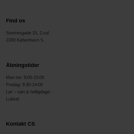
Find os
Snorresgade 15, 2.sal
2300 København S
Åbningstider
Man-tor: 9:00-15:00
Fredag: 9:30-14:00
Lør – søn & helligdage:
Lukket
Kontakt CS