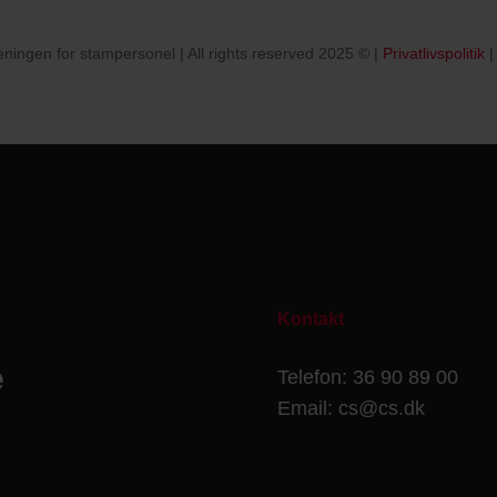
eningen for stampersonel | All rights reserved 2025 © |
Privatlivspolitik
Kontakt
e
Telefon: 36 90 89 00
Email: cs@cs.dk