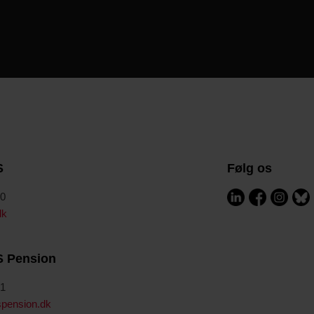
S
Følg os
00
dk
S Pension
41
pension.dk