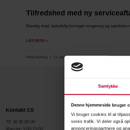
Tilfredshed med ny serviceaft
Elendig mad, betydelig forringet rengøring og særdeles ma
LÆS MERE »
Helle Kolding
13. april 2023
Samtykke
Denne hjemmeside bruger c
Kontakt C
Kontakt CS
Vi bruger cookies til at tilpas
T
lf. 33 85 41 
vores trafik. Vi deler også 
Tlf. 36 90 89 00
Man-tor: 9:30
annonceringspartnere og anal
Man-tor: 9:00-15:00