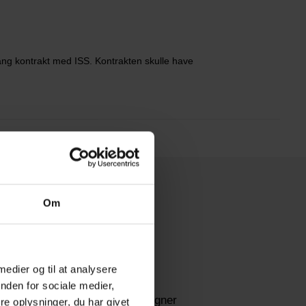
elang kontrakt med ISS. Kontrakten skulle have
Om
Få hjælp
 medier og til at analysere
Pension
nden for sociale medier,
Lønberegner
e oplysninger, du har givet