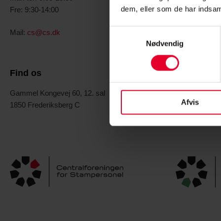
Fre: 9:30-11:
dem, eller som de har indsaml
Fre: 9:30-14:00
Mail:
post@cs
Samtykkevalg
Mail:
cs@cs.dk
Nødvendig
Find os
Gammel Kongevej 60, 12. sal
Afvis
1850 Frederiksberg C