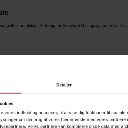
ale
ngelfuld arealpleje, fik forrige år Forsvaret til at opsige en ellers år
Detaljer
Følg os
ookies
S Pension
se vores indhold og annoncer, til at vise dig funktioner til sociale
41
oplysninger om din brug af vores hjemmeside med vores partnere i
-11:30 & 12:30-15:00
ysepartnere. Vores partnere kan kombinere disse data med andr