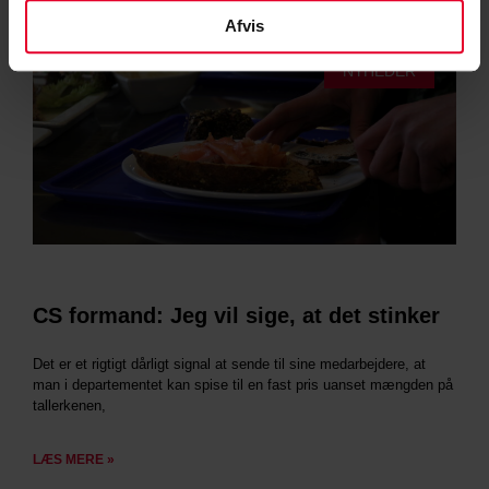
Afvis
NYHEDER
CS formand: Jeg vil sige, at det stinker
Det er et rigtigt dårligt signal at sende til sine medarbejdere, at
man i departementet kan spise til en fast pris uanset mængden på
tallerkenen,
LÆS MERE »