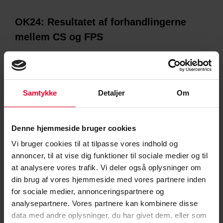
OK24: Resultatet af forhandlingerne
mellem CS og FPS
OK24-forhandlingerne på CS’ militære og civile område er nu
afsluttet, og papirerne er underskrevet. Her kommer en
gennemgang af resultaterne. Husk, at resultaterne beskrevet
herunder
Samtykke
Detaljer
Om
LÆS MERE »
Denne hjemmeside bruger cookies
Jane Munk
15. marts 2024
Vi bruger cookies til at tilpasse vores indhold og
annoncer, til at vise dig funktioner til sociale medier og til
at analysere vores trafik. Vi deler også oplysninger om
din brug af vores hjemmeside med vores partnere inden
for sociale medier, annonceringspartnere og
NYHEDER
analysepartnere. Vores partnere kan kombinere disse
data med andre oplysninger, du har givet dem, eller som