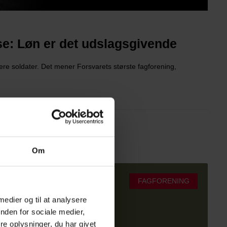
se: Løn er det udslagsgivende
ttere soldater. Det mener Forsvarets største fagforening,
Om
FAGFORENING
 medier og til at analysere
nden for sociale medier,
e oplysninger, du har givet