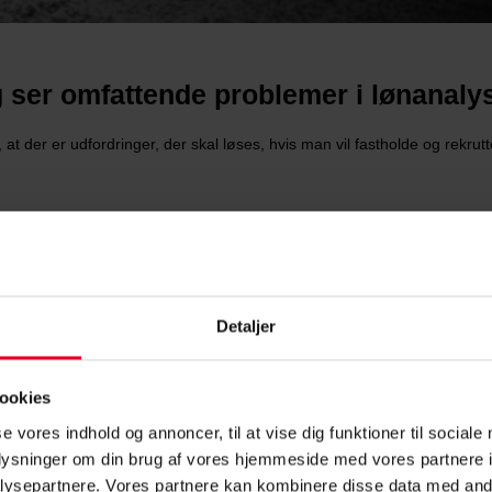
g ser omfattende problemer i lønanaly
, at der er udfordringer, der skal løses, hvis man vil fastholde og rekru
Detaljer
ookies
se vores indhold og annoncer, til at vise dig funktioner til sociale
oplysninger om din brug af vores hjemmeside med vores partnere i
ysepartnere. Vores partnere kan kombinere disse data med andr