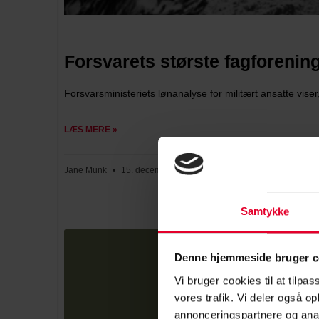
Forsvarets største fagforenin
Forsvarsministeriets lønanalyse for militært ansatte viser
LÆS MERE »
Jane Munk
15. december 2025
Samtykke
Denne hjemmeside bruger c
Vi bruger cookies til at tilpas
vores trafik. Vi deler også 
annonceringspartnere og anal