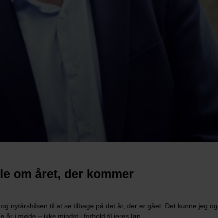
tale om året, der kommer
nytårshilsen til at se tilbage på det år, der er gået. Det kunne jeg også
år i møde – ikke mindst i forhold til jeres løn.