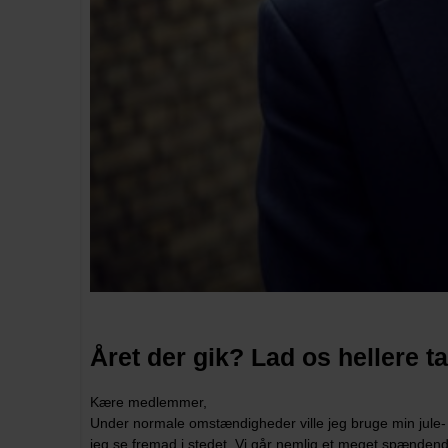
Året der gik? Lad os hellere 
Kære medlemmer,
Under normale omstændigheder ville jeg bruge min jule- og 
jeg se fremad i stedet. Vi går nemlig et meget spændende 