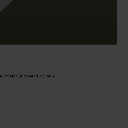
te, timeløn, lønspænd, ny løn –