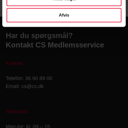
Afvis
Har du spørgsmål?
Kontakt CS Medlemsservice
Kontakt
Telefon: 36 90 89 00
Email: cs@cs.dk
Telefontid
Man-tor: kl. 09 – 15