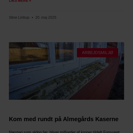
LÆS MERE »
Stine Lintrup
20. maj 2025
ARBEJDSMILJØ
Kom med rundt på Almegårds Kaserne
Næsten som aldrig før, bliver milliarder af kroner tildelt Forsvaret.