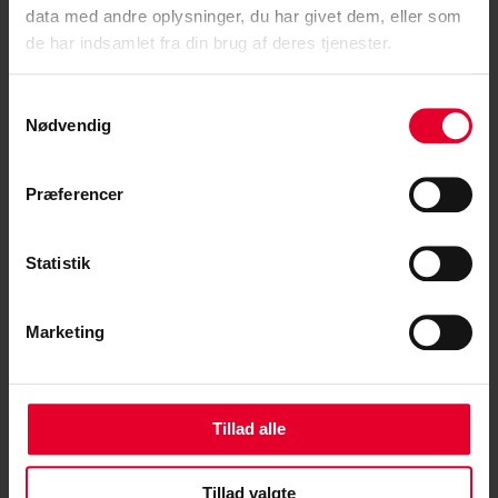
data med andre oplysninger, du har givet dem, eller som
de har indsamlet fra din brug af deres tjenester.
Samtykkevalg
Nødvendig
Præferencer
Statistik
Marketing
Tillad alle
Centralforeningen for stampersonel | All rights reserved 2025 © |
Privatlivspolitik
|
Datapolitik
Tillad valgte