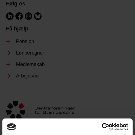
Følg os
Få hjælp
Pension
Lønberegner
Medlemskab
Arbejdstid