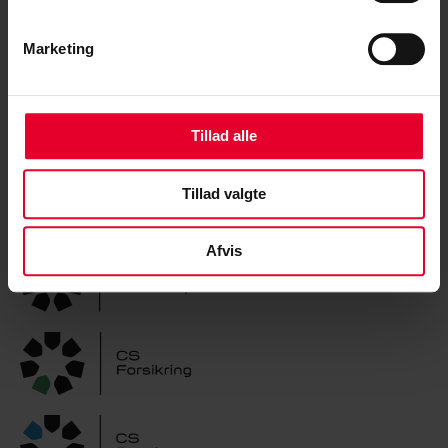
Få hjælp
Marketing
Pension
Lønberegner
Medlemskab
Tillad alle
Arbejdstid
Tillad valgte
Afvis