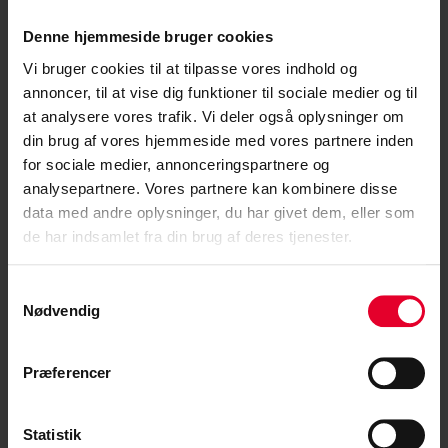
Gammel Kongevej 60, 12. sal
Denne hjemmeside bruger cookies
1850 Frederiksberg C
Vi bruger cookies til at tilpasse vores indhold og
annoncer, til at vise dig funktioner til sociale medier og til
at analysere vores trafik. Vi deler også oplysninger om
din brug af vores hjemmeside med vores partnere inden
Kontakt CS Pension
for sociale medier, annonceringspartnere og
analysepartnere. Vores partnere kan kombinere disse
T
lf. 33 85 41 41
data med andre oplysninger, du har givet dem, eller som
Man-tor: 9:30-11:30 & 12:30-15:00
de har indsamlet fra din brug af deres tjenester.
Fre: 9:30-11:30 & 12:30-14:00
Mail:
post@cspension.dk
Samtykkevalg
Nødvendig
Følg os
Præferencer
Statistik