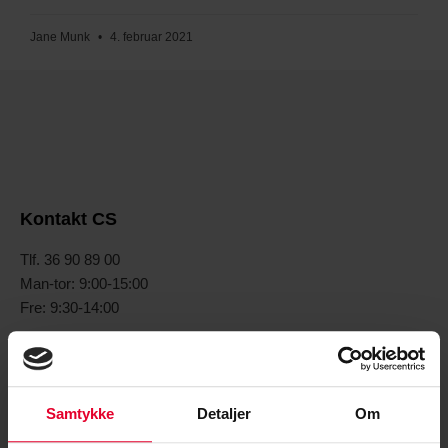
Jane Munk
4. februar 2021
Kontakt CS
Tlf. 36 90 89 00
Man-tor: 9:00-15:00
Fre: 9:30-14:00
Mail:
cs@cs.dk
Samtykke
Detaljer
Om
Find os