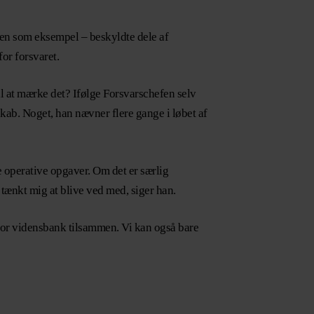
ren som eksempel – beskyldte dele af
for forsvaret.
 at mærke det? Ifølge Forsvarschefen selv
skab. Noget, han nævner flere gange i løbet af
 operative opgaver. Om det er særlig
r tænkt mig at blive ved med, siger han.
n stor vidensbank tilsammen. Vi kan også bare