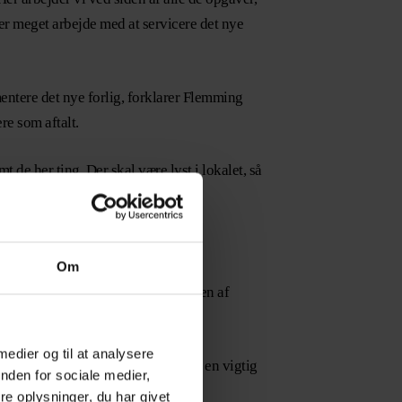
yder meget arbejde med at servicere det nye
entere det nye forlig, forklarer Flemming
re som aftalt.
t de her ting. Der skal være lyst i lokalet, så
Om
på. Ikke mindst når det kommer til en af
 Flemming Lentfer.
 medier og til at analysere
 han. Derfor spiller CS medlemmer en vigtig
nden for sociale medier,
e oplysninger, du har givet