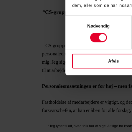
dem, eller som de har indsaml
“CS-gruppen er, i hvert fald for befal
Samtykkevalg
en
Nødvendig
– CS-gruppen er, i hvert fald for befalingsmæn
personaleomsætning, som er højere, end vi kunn
Afvis
mig. Jeg siger ikke, at vi ikke allerede er der
til at arbejde med, siger han.
Personaleomsætningen er for høj – men fac
Fastholdelse af medarbejdere er vigtigt, og det
forsvarschefen, at han er åben for alle forslag
“Jeg lytter til alt, hvad folk har at sige. Alt lige fra k