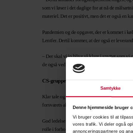
som vi løser i det daglige for at nå de målsætn
materiel. Det er positivt, men det er også en k
Pandemien og de opgaver, der er kommet i kølva
Lentfer. Dertil kommer, at der også er leveran
– Der skal vi jo blive så klare i spyttet som vi
de også ved, hvad der kommer til at påvirke os
CS-gruppen spiller vigtig rolle i fastholdel
Samtykke
Klar tale og dialog er generelt nogle af de tin
forsvarets allerstørste udfordringer: Fasthold
Denne hjemmeside bruger c
Vi bruger cookies til at tilpas
God ledelse og god føring er en af de afgøre
vores trafik. Vi deler også 
rolle i forhold til fastholdelse.
annonceringspartnere og anal