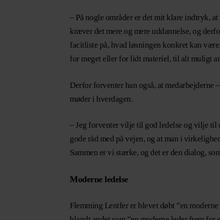
– På nogle områder er det mit klare indtryk, a
kræver det mere og mere uddannelse, og derfor 
facitliste på, hvad løsningen konkret kan være. J
for meget eller for lidt materiel, til alt mulig
Derfor forventer han også, at medarbejderne – 
møder i hverdagen.
– Jeg forventer vilje til god ledelse og vilje 
gode råd med på vejen, og at man i virkelighed
Sammen er vi stærke, og det er den dialog, som
Moderne ledelse
Flemming Lentfer er blevet døbt ”en moderne 
blandt andet som ”en moderne leder frem for 