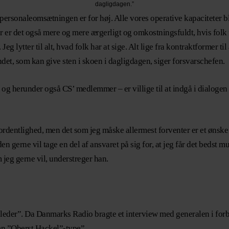
dagligdagen.”
t personaleomsætningen er for høj. Alle vores operative kapaciteter 
er det også mere og mere ærgerligt og omkostningsfuldt, hvis folk fo
eg lytter til alt, hvad folk har at sige. Alt lige fra kontraktformer ti
t andet, som kan give sten i skoen i dagligdagen, siger forsvarschefen.
og herunder også CS’ medlemmer – er villige til at indgå i dialogen f
til ordentlighed, men det som jeg måske allermest forventer er et ønsk
en gerne vil tage en del af ansvaret på sig for, at jeg får det bedst
 jeg gerne vil, understreger han.
leder”. Da Danmarks Radio bragte et interview med generalen i forb
en ”Oberst Hackel”-type”.