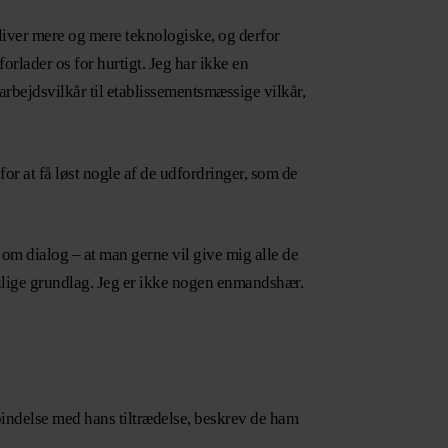
bliver mere og mere teknologiske, og derfor
rlader os for hurtigt. Jeg har ikke en
l arbejdsvilkår til etablissementsmæssige vilkår,
or at få løst nogle af de udfordringer, som de
e om dialog – at man gerne vil give mig alle de
 mulige grundlag. Jeg er ikke nogen enmandshær.
indelse med hans tiltrædelse, beskrev de ham