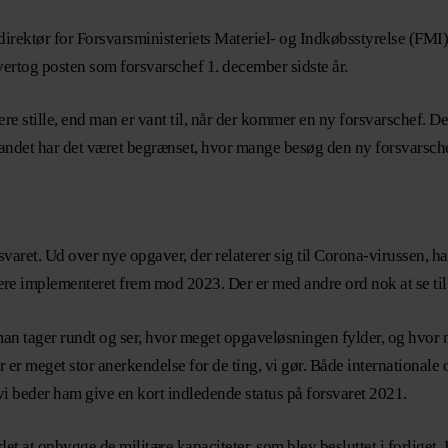
rektør for Forsvarsministeriets Materiel- og Indkøbsstyrelse (FMI). 
ertog posten som forsvarschef 1. december sidste år.
stille, end man er vant til, når der kommer en ny forsvarschef. Der h
andet har det været begrænset, hvor mange besøg den ny forsvarsche
svaret. Ud over nye opgaver, der relaterer sig til Corona-virussen,
l være implementeret frem mod 2023. Der er med andre ord nok at se til
r man tager rundt og ser, hvor meget opgaveløsningen fylder, og h
der er meget stor anerkendelse for de ting, vi gør. Både internationale
 vi beder ham give en kort indledende status på forsvaret 2021.
 at opbygge de militære kapaciteter, som blev besluttet i forliget. H