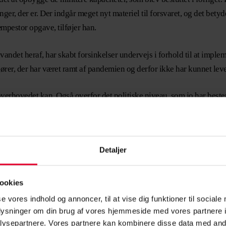
inger, der er. Der indgår meget nyt materiel til forsvaret, og det bet
æmpestor opgave, tilføjer han.
ndet heraf, har skabt forsinkelser undervejs i forhold til at implem
dører, der har været ramt af pandemien og derfor ikke har kunnet leve
 overhovedet kan. Også overfor det politiske niveau, som jo har bestem
 undervejs, siger han.
sen
Detaljer
g, som forsvarschefen forudser, at han kommer til at lægge stor vægt 
else af medarbejdere. Her spiller CS medlemmer en stor rolle, mener
ookies
se vores indhold og annoncer, til at vise dig funktioner til sociale
nde faktorer, hvis man skal holde personaleomsætningen nede, mener
oplysninger om din brug af vores hjemmeside med vores partnere i
ysepartnere. Vores partnere kan kombinere disse data med andr