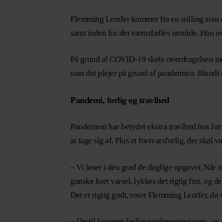
Flemming Lentfer kommer fra en stilling som di
samt inden for det værnsfælles område. Han ov
På grund af COVID-19 skete overdragelsen mere 
som det plejer på grund af pandemien. Blandt 
Pandemi, forlig og travlhed
Pandemien har betydet ekstra travlhed hos for
at tage sig af. Plus et forsvarsforlig, der ska
– Vi løser i dén grad de daglige opgaver. Nå
ganske kort varsel, lykkes det rigtig fint, og 
Det er rigtig godt, roser Flemming Lentfer, da
– Dertil kommer forligsimplementeringen, og det