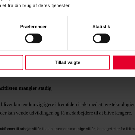
et fra din brug af deres tjenester.
ingsmændene vedkommende, det første niveau af ledere i f
 personaleomsætning, som er højere, end vi kunne tænke o
Præferencer
Statistik
dene vedkommende, det første niveau af ledere i forsvaret. Hvis det i
e tænke os. Evnen til at lede og føre på en ordentlig måde, der skabe
Tillad valgte
 – for jeg kender endnu ikke alle temperaturer, men jeg har en meget kl
itlisten mangler stadig
 bliver kun endnu vigtigere i fremtiden i takt med at nye teknologier
, der kan vende udviklingen og få medarbejdere til at blive længere.
ontraktformer til arbejdsvilkår til etablissementsmæssige vilkår, for meget eller for lidt 