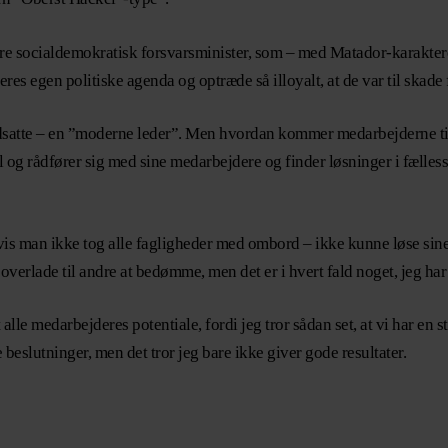
gere socialdemokratisk forsvarsminister, som – med Matador-karakte
deres egen politiske agenda og optræde så illoyalt, at de var til skade 
satte – en ”moderne leder”. Men hvordan kommer medarbejderne til
il og rådfører sig med sine medarbejdere og finder løsninger i fælles
vis man ikke tog alle fagligheder med ombord – ikke kunne løse sine
g overlade til andre at bedømme, men det er i hvert fald noget, jeg ha
t alle medarbejderes potentiale, fordi jeg tror sådan set, at vi har e
beslutninger, men det tror jeg bare ikke giver gode resultater.