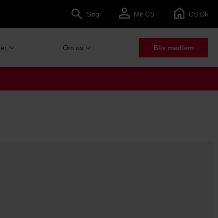
Søg
Mit CS
CS.dk
er
Om os
Bliv medlem