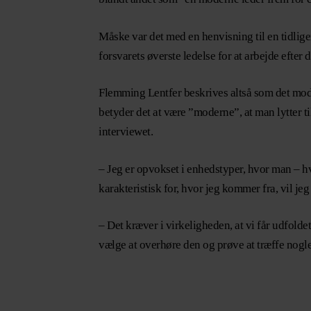
Måske var det med en henvisning til en tidli
forsvarets øverste ledelse for at arbejde efter 
Flemming Lentfer beskrives altså som det mod
betyder det at være ”moderne”, at man lytter t
interviewet.
– Jeg er opvokset i enhedstyper, hvor man – h
karakteristisk for, hvor jeg kommer fra, vil je
– Det kræver i virkeligheden, at vi får udfolde
vælge at overhøre den og prøve at træffe nogle 