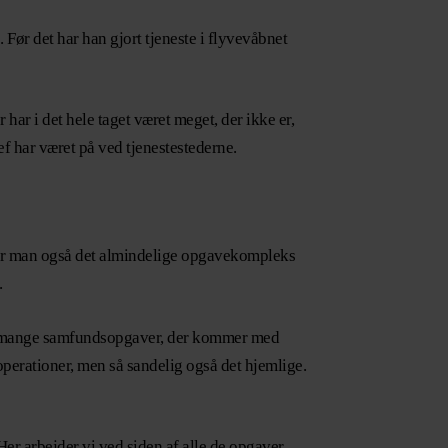
Før det har han gjort tjeneste i flyvevåbnet
ar i det hele taget været meget, der ikke er,
f har været på ved tjenestestederne.
 har man også det almindelige opgavekompleks
.
vor mange samfundsopgaver, der kommer med
 operationer, men så sandelig også det hjemlige.
er arbejder vi ved siden af alle de opgaver,