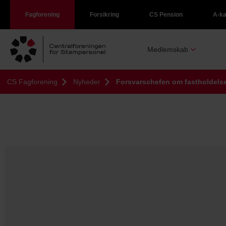
Fagforening
Forsikring
CS Pension
A-k
Medlemskab
CS Fagforening
Nyheder
Forsvarschefen om fastholdelse