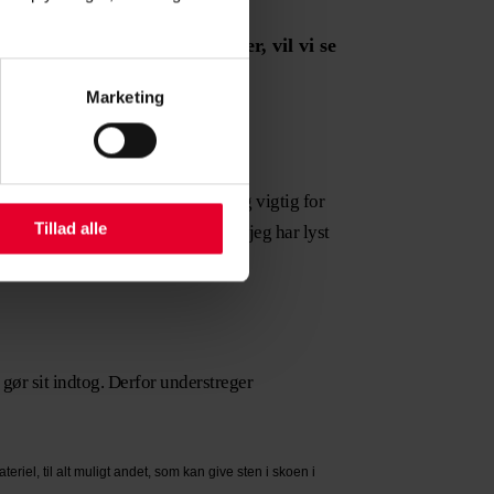
orsvaret.
Hvis det ikke fungerer, vil vi se
s.”
Marketing
kke fungerer, vil vi se en
r mening og begejstring, er rigtig vigtig for
Tillad alle
ar målsætning om, at det er noget, jeg har lyst
 gør sit indtog. Derfor understreger
materiel, til alt muligt andet, som kan give sten i skoen i