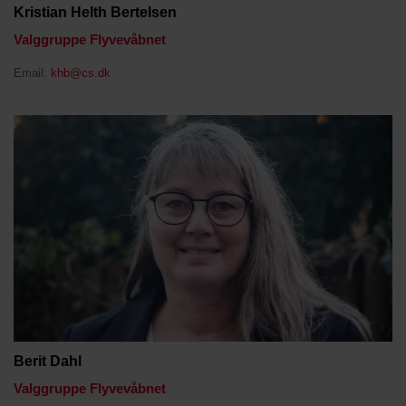
Kristian Helth Bertelsen
Valggruppe Flyvevåbnet
Email:
khb@cs.dk
Berit Dahl
Valggruppe Flyvevåbnet