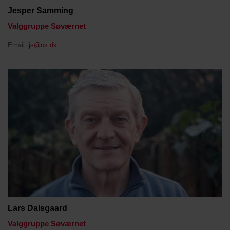
Jesper Samming
Valggruppe Søværnet
Email:
js@cs.dk
Lars Dalsgaard
Valggruppe Søværnet