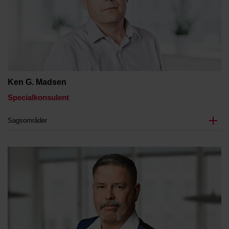
Ken G. Madsen
Specialkonsulent
Sagsområder