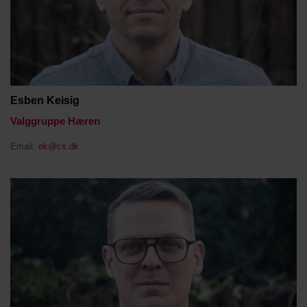
Esben Keisig
Valggruppe Hæren
Email:
ek@cs.dk