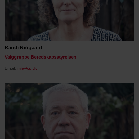
Randi Nørgaard
Valggruppe Beredskabsstyrelsen
Email:
rnh@cs.dk