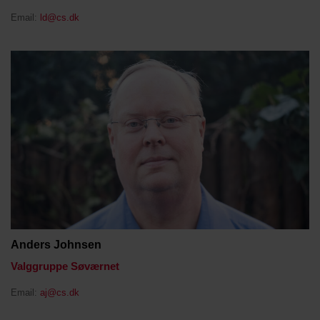
Email:
ld@cs.dk
Anders Johnsen
Valggruppe Søværnet
Email:
aj@cs.dk