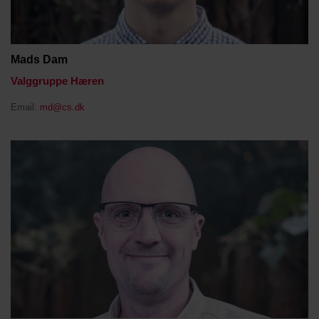
Mads Dam
Valggruppe Hæren
Email:
md@cs.dk