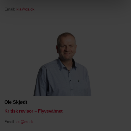
Email:
kla@cs.dk
Ole Skjødt
Kritisk revisor – Flyvevåbnet
Email:
os@cs.dk