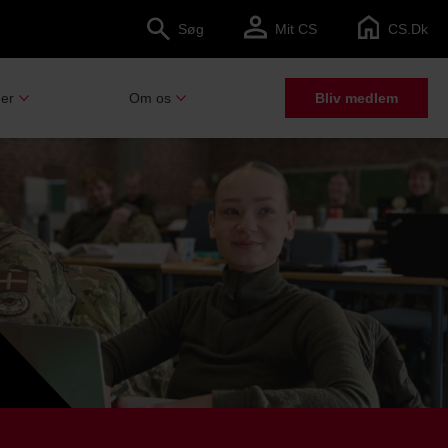
Søg
Mit CS
CS.dk
er
Om os
Bliv medlem