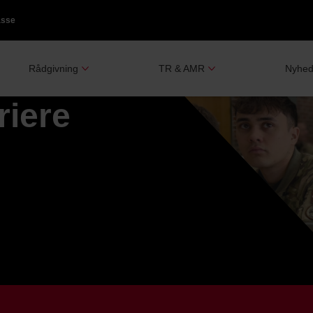
asse
Rådgivning
TR & AMR
Nyhed
riere