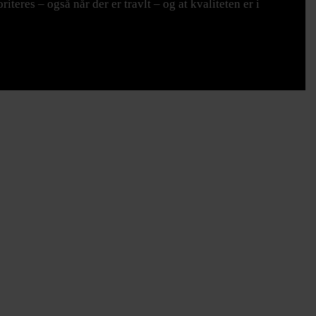
eres – også når der er travlt – og at kvaliteten er i