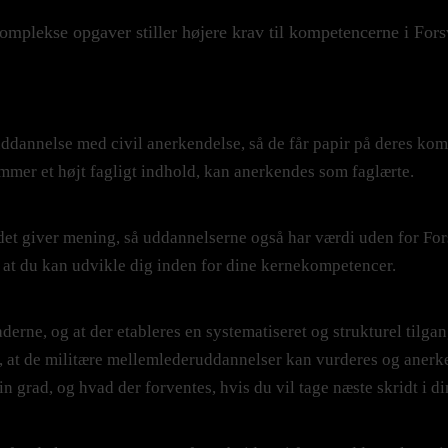
mplekse opgaver stiller højere krav til kompetencerne i Fors
ddannelse med civil anerkendelse, så de får papir på deres ko
 rummer et højt fagligt indhold, kan anerkendes som faglærte.
et giver mening, så uddannelserne også har værdi uden for Fors
 at du kan udvikle dig inden for dine kernekompetencer.
derne, og at der etableres en systematiseret og strukturel tilgan
 at de militære mellemlederuddannelser kan vurderes og anerken
in grad, og hvad der forventes, hvis du vil tage næste skridt i di