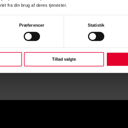
rettelægges, så den hænger sammen med tjenesten og de oper
et fra din brug af deres tjenester.
NGSPULJEN:
Præferencer
Statistik
Tillad valgte