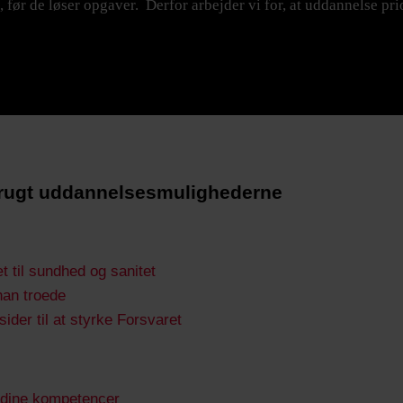
r de løser opgaver. Derfor arbejder vi for, at uddannelse priorit
brugt uddannelsesmulighederne
t til sundhed og sanitet
han troede
sider til at styrke Forsvaret
le dine kompetencer