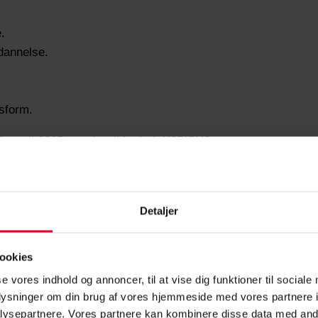
.
ddannelse.
sform.
1. april 2015
– og har ikke haft K35/CU?
 kompetencegivende uddannelse.
ansættelse har du ret til 12 måneders uddannelse med løn – o
Detaljer
 uddannelsesordning)
ookies
d din leder og har mulighed for at søge puljer og fonde til 
se vores indhold og annoncer, til at vise dig funktioner til sociale
oplysninger om din brug af vores hjemmeside med vores partnere i
ysepartnere. Vores partnere kan kombinere disse data med andr