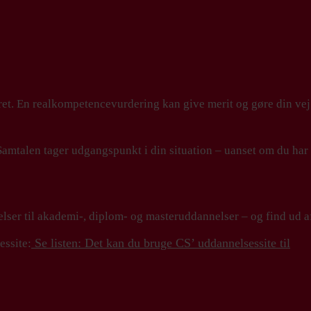
aret. En realkompetencevurdering kan give merit og gøre din ve
 Samtalen tager udgangspunkt i din situation – uanset om du har 
r til akademi-, diplom- og masteruddannelser – og find ud af, 
Se listen: Det kan du bruge CS’ uddannelsessite til
ssite: