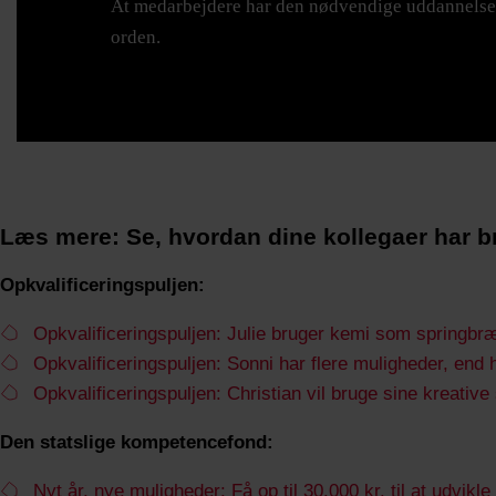
At medarbejdere har den nødvendige uddannelse, fø
orden.
Læs mere: Se, hvordan dine kollegaer har 
Opkvalificeringspuljen:
Opkvalificeringspuljen: Julie bruger kemi som springbræ
Opkvalificeringspuljen: Sonni har flere muligheder, end 
Opkvalificeringspuljen: Christian vil bruge sine kreative 
Den statslige kompetencefond:
Nyt år, nye muligheder: Få op til 30.000 kr. til at udvik