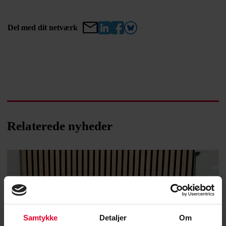
Del med dit netværk
Relaterede nyheder
Samtykke
Detaljer
Om