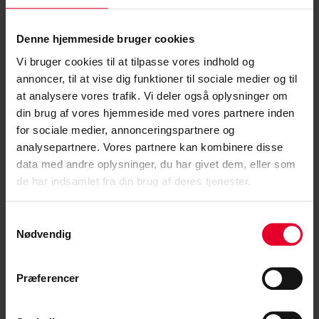
Denne hjemmeside bruger cookies
Vi bruger cookies til at tilpasse vores indhold og
annoncer, til at vise dig funktioner til sociale medier og til
at analysere vores trafik. Vi deler også oplysninger om
din brug af vores hjemmeside med vores partnere inden
for sociale medier, annonceringspartnere og
analysepartnere. Vores partnere kan kombinere disse
25. august 2025 |
Julie Walton
data med andre oplysninger, du har givet dem, eller som
Ny krigsførelse: Droner stiller nye krav til
de har indsamlet fra din brug af deres tjenester.
danske soldater
Samtykkevalg
Krigen i Ukraine har gjort droner til en vigtig del af
Nødvendig
den moderne krigsførelse. Udviklingen...
Præferencer
Læs mere »