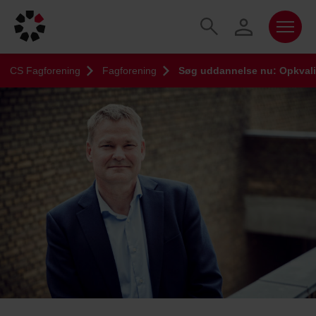
CS Fagforening
Fagforening
Søg uddannelse nu: Opkvalif