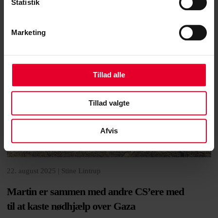
Statistik
Marketing
Tillad alle
Tillad valgte
Afvis
22. august 2025 |
Stine Lintrup
Martin er sammen med andre CS’ere med
til at kaste nødhjælp over Gaza