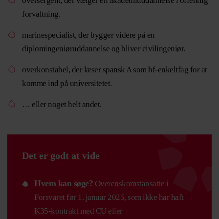
oversergent, der vælger en akademiuddannelse i offentlig
forvaltning.
marinespecialist, der bygger videre på en
diplomingeniøruddannelse og bliver civilingeniør.
overkonstabel, der læser spansk A som hf-enkeltfag for at
komme ind på universitetet.
… eller noget helt andet.
Det er godt at vide
Hvem kan søge?
Overenskomstansatte i
Forsvaret før 1. januar 2025, som ikke har haft
K35-kontrakt med CU eller