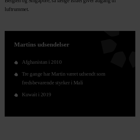
Belgien og Singapore, så længe Israel giver adgang til
luftrummet.
Martins udsendelser
Afghanistan i 2010
Tre gange har Martin været udsendt som
fredsbevarende styrker i Mali
Kuwait i 2019