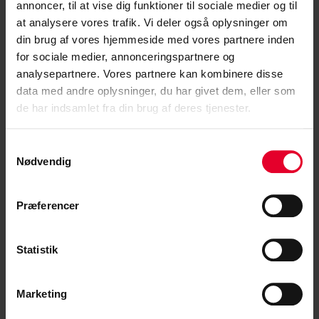
annoncer, til at vise dig funktioner til sociale medier og til
LÆS MERE »
at analysere vores trafik. Vi deler også oplysninger om
din brug af vores hjemmeside med vores partnere inden
Stine Lintrup
9. januar 2026
for sociale medier, annonceringspartnere og
analysepartnere. Vores partnere kan kombinere disse
data med andre oplysninger, du har givet dem, eller som
de har indsamlet fra din brug af deres tjenester.
FAGFORENING
Samtykkevalg
Nødvendig
Præferencer
Statistik
Opkvalificeringspuljen: Sonni har flere
Marketing
muligheder, end han troede