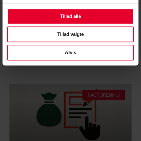
Sergent Sonni blev overrasket over, hvor mange muligheder
Tillad alle
opkvalificeringspuljen rummer. Når han kommer hjem fra Kosovo,
vil han søge midler til uddannelsen som anlægsstruktør –
Tillad valgte
LÆS MERE »
Afvis
Julie Walton
6. januar 2026
FAGFORENING