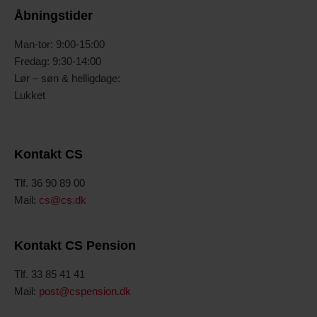
Åbningstider
Man-tor: 9:00-15:00
Fredag: 9:30-14:00
Lør – søn & helligdage:
Lukket
Kontakt CS
Tlf. 36 90 89 00
Mail:
cs@cs.dk
Kontakt CS Pension
Tlf. 33 85 41 41
Mail:
post@cspension.dk