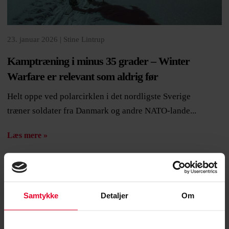
23. januar 2026 |
Stine Lintrup
Kamptræning i minus 35 grader – Winter
Warfare er relevant som aldrig før
Helt oppe ved polarcirklen i det nordligste Sverige
træner soldater fra Danmark og andre NATO-lande...
Læs mere »
Samtykke
Detaljer
Om