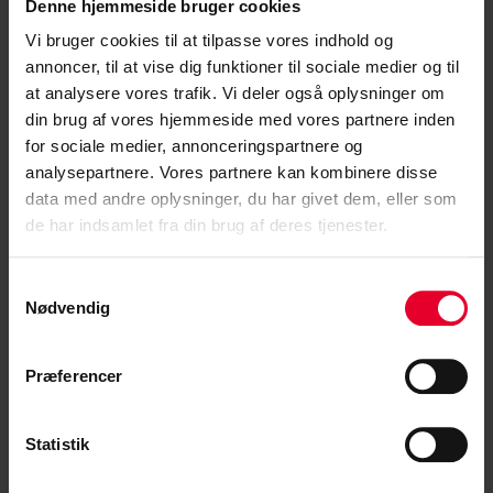
Denne hjemmeside bruger cookies
Vi bruger cookies til at tilpasse vores indhold og
annoncer, til at vise dig funktioner til sociale medier og til
at analysere vores trafik. Vi deler også oplysninger om
din brug af vores hjemmeside med vores partnere inden
for sociale medier, annonceringspartnere og
analysepartnere. Vores partnere kan kombinere disse
data med andre oplysninger, du har givet dem, eller som
de har indsamlet fra din brug af deres tjenester.
21. januar 2026 |
Julie Walton
Samtykkevalg
Uddannelse fastholder: DAR investerer i
Nødvendig
medarbejderne – og i en attraktiv
arbejdsplads
Præferencer
Danske Artilleriregiment har gjort uddannelse til et
fælles projekt for hele kasernen. En uge om...
Statistik
Læs mere »