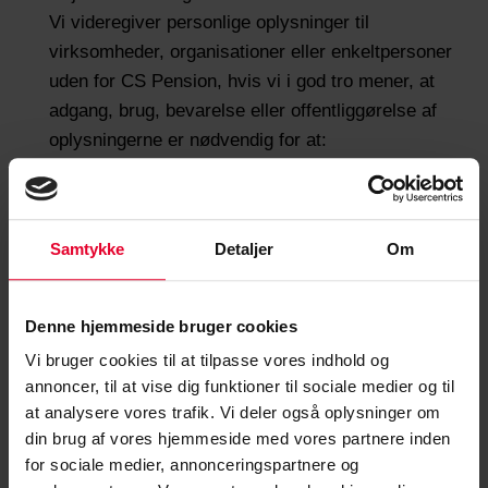
Vi videregiver personlige oplysninger til
virksomheder, organisationer eller enkeltpersoner
uden for CS Pension, hvis vi i god tro mener, at
adgang, brug, bevarelse eller offentliggørelse af
oplysningerne er nødvendig for at:
Overholde gældende love, bestemmelser,
sagsanlæg eller retsgyldige anmodninger fra
offentlige myndigheder.
Samtykke
Detaljer
Om
Håndhæve gældende servicevilkår, herunder
undersøgelse af potentielle overtrædelser.
Registrere, forhindre eller på anden måde
Denne hjemmeside bruger cookies
beskytte mod problemer med bedrageri,
Vi bruger cookies til at tilpasse vores indhold og
sikkerhed eller tekniske problemer.
annoncer, til at vise dig funktioner til sociale medier og til
Holde CS Pension fri fra skade, vores
at analysere vores trafik. Vi deler også oplysninger om
interessenter eller offentlighedens rettigheder,
din brug af vores hjemmeside med vores partnere inden
ejendom eller sikkerhed, sådan som det
for sociale medier, annonceringspartnere og