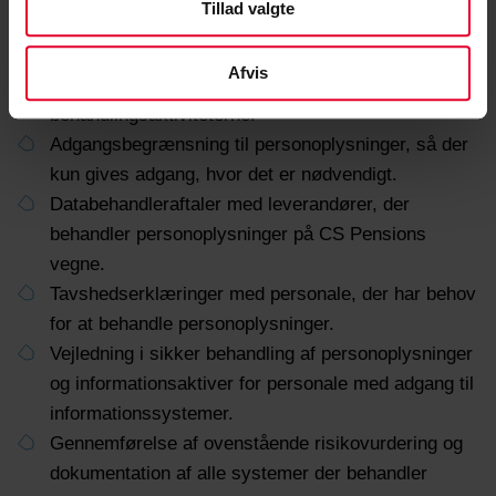
Tillad valgte
Backup af alle it-systemer, der behandler
personoplysninger.
Afvis
Anvendelse af branchetypiske it-systemer til
behandlingsaktiviteterne.
Adgangsbegrænsning til personoplysninger, så der
kun gives adgang, hvor det er nødvendigt.
Databehandleraftaler med leverandører, der
behandler personoplysninger på CS Pensions
vegne.
Tavshedserklæringer med personale, der har behov
for at behandle personoplysninger.
Vejledning i sikker behandling af personoplysninger
og informationsaktiver for personale med adgang til
informationssystemer.
Gennemførelse af ovenstående risikovurdering og
dokumentation af alle systemer der behandler