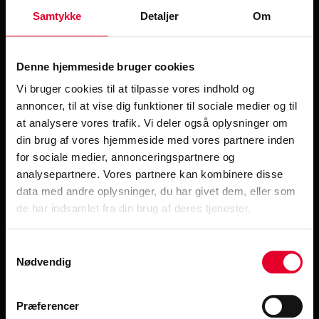
Samtykke
Detaljer
Om
Har du spørgsmål?
Kontakt CS Pension
Denne hjemmeside bruger cookies
Vi bruger cookies til at tilpasse vores indhold og
annoncer, til at vise dig funktioner til sociale medier og til
Kontakt
at analysere vores trafik. Vi deler også oplysninger om
din brug af vores hjemmeside med vores partnere inden
Telefon: 33 85 41 41
for sociale medier, annonceringspartnere og
Email: post@cspension.dk
analysepartnere. Vores partnere kan kombinere disse
data med andre oplysninger, du har givet dem, eller som
Telefontid
de har indsamlet fra din brug af deres tjenester.
Man-tor:
Samtykkevalg
Nødvendig
kl. 09 – 11.30
og 12.30 – 15.00
Præferencer