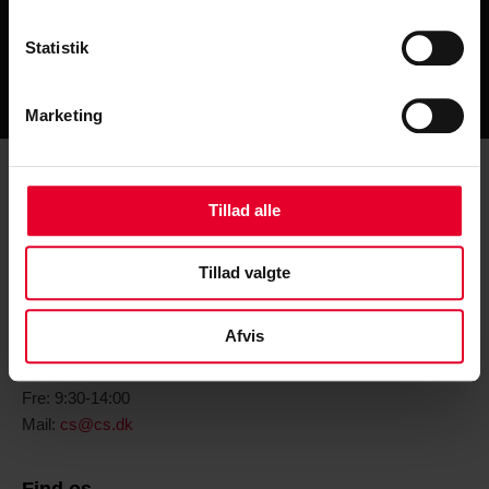
Fre:
kl. 09:30 – 11.30
Statistik
og 12.30 – 14.00
Marketing
Tillad alle
Tillad valgte
Kontakt CS
Afvis
Tlf. 36 90 89 00
Man-tor: 9:00-15:00
Fre: 9:30-14:00
Mail:
cs@cs.dk