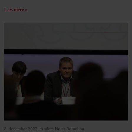
Læs mere »
8. december 2022 |
Anders Højer Rømeling