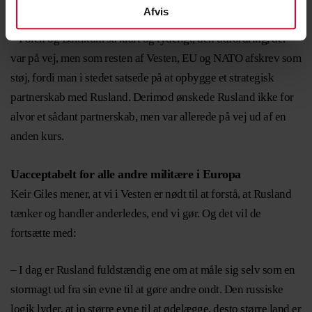
baltiske lande og Polen.
Afvis
– Polen og Baltikum så klart og tydeligt, den udfordring, der
var på vej, men som resten af Vesten, EU og NATO afskrev som
støj, fordi man i stedet satsede på at opbygge et strategisk
partnerskab med Rusland. Derimod ønskede Rusland ikke for
alvor et sådant partnerskab, men var allerede på vej ud af en
anden kurs.
Uacceptabelt for alle andre militære i Europa
Keir Giles mener, at vi i Vesten er nødt til at forstå, at Rusland
tænker og handler anderledes, end vi gør. Og det vil de
fortsætte med:
– I dag er Rusland fuldstændig ene om at måle sig selv som en
stormagt ud fra sin evne til at gøre andre ondt. Den russiske
logik lyder, at jo større evne til at ødelægge, desto større land er