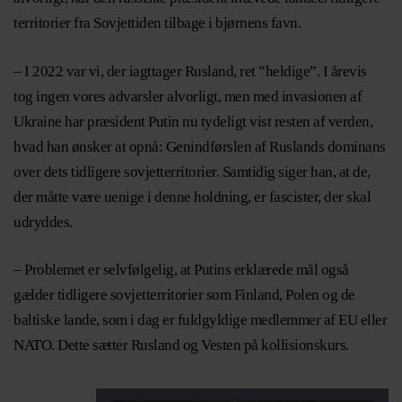
territorier fra Sovjettiden tilbage i bjørnens favn.
– I 2022 var vi, der iagttager Rusland, ret ”heldige”. I årevis
tog ingen vores advarsler alvorligt, men med invasionen af
Ukraine har præsident Putin nu tydeligt vist resten af verden,
hvad han ønsker at opnå: Genindførslen af Ruslands dominans
over dets tidligere sovjetterritorier. Samtidig siger han, at de,
der måtte være uenige i denne holdning, er fascister, der skal
udryddes.
– Problemet er selvfølgelig, at Putins erklærede mål også
gælder tidligere sovjetterritorier som Finland, Polen og de
baltiske lande, som i dag er fuldgyldige medlemmer af EU eller
NATO. Dette sætter Rusland og Vesten på kollisionskurs.