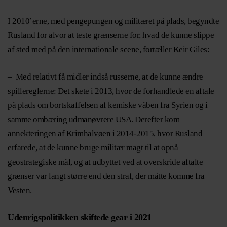
I 2010’erne, med pengepungen og militæret på plads, begyndte
Rusland for alvor at teste grænserne for, hvad de kunne slippe
af sted med på den internationale scene, fortæller Keir Giles:
– Med relativt få midler indså russerne, at de kunne ændre
spillereglerne: Det skete i 2013, hvor de forhandlede en aftale
på plads om bortskaffelsen af kemiske våben fra Syrien og i
samme ombæring udmanøvrere USA. Derefter kom
annekteringen af Krimhalvøen i 2014-2015, hvor Rusland
erfarede, at de kunne bruge militær magt til at opnå
geostrategiske mål, og at udbyttet ved at overskride aftalte
grænser var langt større end den straf, der måtte komme fra
Vesten.
Udenrigspolitikken skiftede gear i 2021