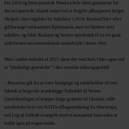
Fra 2010 og frem pressede Moskva hele tiden grænserne for
det accepterede, blandt andet ved at forgifte afhopperen Sergei
Skripal i den engelske by Salisbury i 2018. Rusland blev efter
giftforsøget udskammet diplomatisk, men en hårdere straf
udeblev, og både Rusland og Vesten opretholdt til en vis grad
ambitionen om internationalt samarbejde i årene efter.
Men i anden halvdel af 2021 skete der med Keir Giles egne ord
et ”pludseligt gearskifte” i den russiske udenrigspolitik:
– Russerne gik fra at være forsigtige og mådeholdne til rent
faktisk at begynde at ødelægge forholdet til Vesten
[mobiliseringen af tropper langs grænsen til Ukraine, stille
urealistiske krav om NATOs tilbagetrækning fra Østeuropa,
red.] og så indlede et angreb mod et europæisk land uden at
holde igen på nogen måde.