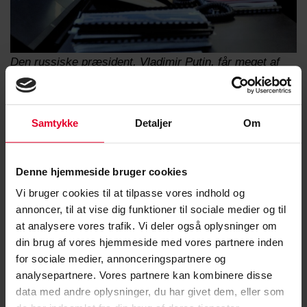
Den russiske præsident, Vladimir Putin, får meget af
mediernes opmærksomhed, men ifølge Keir Giles
skyldes Ruslands aggressive adfærd ikke blot Putin,
men selve det russiske verdenssyn og selvbillede som
Samtykke
Detaljer
Om
gammeldags stormagt med særlige rettigheder.
Foto: Kremlin.ru
Denne hjemmeside bruger cookies
Vesten har undgået ubekvem sandhed
Vi bruger cookies til at tilpasse vores indhold og
Vesten bør stille sig selv det spørgsmål, hvorfor vi ikke har
annoncer, til at vise dig funktioner til sociale medier og til
forberedt os i tide, mener Keir Giles. Man kunne følge
at analysere vores trafik. Vi deler også oplysninger om
moderniseringen af det russiske militær, annekteringen af
din brug af vores hjemmeside med vores partnere inden
territorier i Georgien og Ukraine, giftforsøget i Salisbury og et
for sociale medier, annonceringspartnere og
hav af andre fjendtlige og fordækte operationer, der
analysepartnere. Vores partnere kan kombinere disse
data med andre oplysninger, du har givet dem, eller som
kulminerede med invasionen af Ukraine sidste år. Hvorfor