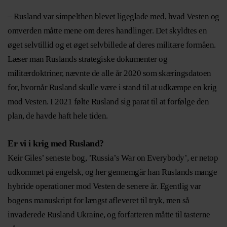
– Rusland var simpelthen blevet ligeglade med, hvad Vesten og
omverden måtte mene om deres handlinger. Det skyldtes en
øget selvtillid og et øget selvbillede af deres militære formåen.
Læser man Ruslands strategiske dokumenter og
militærdoktriner, nævnte de alle år 2020 som skæringsdatoen
for, hvornår Rusland skulle være i stand til at udkæmpe en krig
mod Vesten. I 2021 følte Rusland sig parat til at forfølge den
plan, de havde haft hele tiden.
Er vi i krig med Rusland?
Keir Giles’ seneste bog, ’Russia’s War on Everybody’, er netop
udkommet på engelsk, og her gennemgår han Ruslands mange
hybride operationer mod Vesten de senere år. Egentlig var
bogens manuskript for længst afleveret til tryk, men så
invaderede Rusland Ukraine, og forfatteren måtte til tasterne