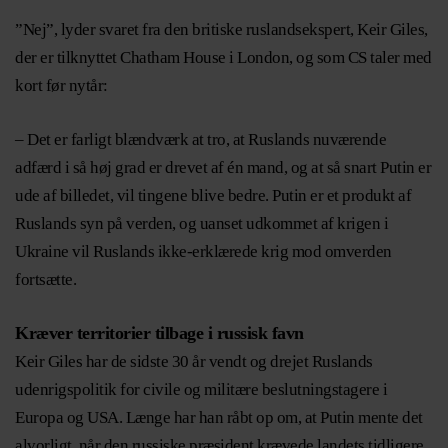
”Nej”, lyder svaret fra den britiske ruslandsekspert, Keir Giles,
der er tilknyttet Chatham House i London, og som CS taler med
kort før nytår:
– Det er farligt blændværk at tro, at Ruslands nuværende
adfærd i så høj grad er drevet af én mand, og at så snart Putin er
ude af billedet, vil tingene blive bedre. Putin er et produkt af
Ruslands syn på verden, og uanset udkommet af krigen i
Ukraine vil Ruslands ikke-erklærede krig mod omverden
fortsætte.
Kræver territorier tilbage i russisk favn
Keir Giles har de sidste 30 år vendt og drejet Ruslands
udenrigspolitik for civile og militære beslutningstagere i
Europa og USA. Længe har han råbt op om, at Putin mente det
alvorligt, når den russiske præsident krævede landets tidligere