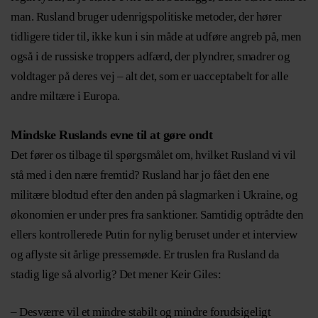
man. Rusland bruger udenrigspolitiske metoder, der hører
tidligere tider til, ikke kun i sin måde at udføre angreb på, men
også i de russiske troppers adfærd, der plyndrer, smadrer og
voldtager på deres vej – alt det, som er uacceptabelt for alle
andre miltære i Europa.
Mindske Ruslands evne til at gøre ondt
Det fører os tilbage til spørgsmålet om, hvilket Rusland vi vil
stå med i den nære fremtid? Rusland har jo fået den ene
militære blodtud efter den anden på slagmarken i Ukraine, og
økonomien er under pres fra sanktioner. Samtidig optrådte den
ellers kontrollerede Putin for nylig beruset under et interview
og aflyste sit årlige pressemøde. Er truslen fra Rusland da
stadig lige så alvorlig? Det mener Keir Giles:
– Desværre vil et mindre stabilt og mindre forudsigeligt