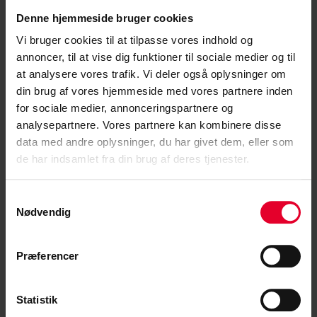
Denne hjemmeside bruger cookies
Vi bruger cookies til at tilpasse vores indhold og
annoncer, til at vise dig funktioner til sociale medier og til
at analysere vores trafik. Vi deler også oplysninger om
din brug af vores hjemmeside med vores partnere inden
for sociale medier, annonceringspartnere og
analysepartnere. Vores partnere kan kombinere disse
data med andre oplysninger, du har givet dem, eller som
28. april 2021 |
Jane Munk
de har indsamlet fra din brug af deres tjenester.
Særlig feriegodtgørelse efter den nye
ferielov
Samtykkevalg
Nødvendig
Efter den nye ferielov vil særlig feriegodtgørelse
blive udbetalt to gange årligt
Præferencer
Læs mere »
Statistik