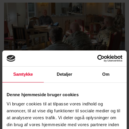
Samtykke
Detaljer
Om
Denne hjemmeside bruger cookies
Vi bruger cookies til at tilpasse vores indhold og
23. august 2024 |
Helle Kolding
annoncer, til at vise dig funktioner til sociale medier og til
På medlemsbesøg i Oksbøl og Vordingborg
at analysere vores trafik. Vi deler også oplysninger om
din brug af vores hjemmeside med vores partnere inden