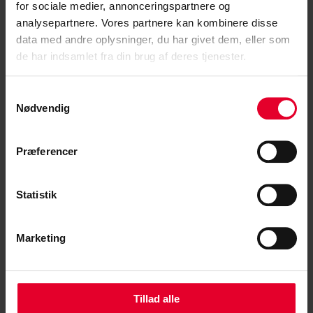
Næstformand i CS, Ronni Pedersen har sammen med
for sociale medier, annonceringspartnere og
faglig konsulent Arne Elvis Fuglsang været på...
analysepartnere. Vores partnere kan kombinere disse
data med andre oplysninger, du har givet dem, eller som
Læs mere »
de har indsamlet fra din brug af deres tjenester.
Samtykkevalg
Nødvendig
Præferencer
Statistik
Marketing
Tillad alle