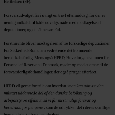
Berthelsen (SF).
Forsvarsudvalget får i øvrigt en travl eftermiddag, for der er
nemlig indkaldt til både udvalgsmøde med modtagelse af
deputationer, og det åbne samråd.
Førstnævnte bliver modtagelsen af tre forskellige deputationer.
Fra SikkerhedsBranchen vedrørende det kommende
beredskabsforlig. Mens også HPRD, Hovedorganisationen for
Personel af Reserven i Danmark, møder op med et emne til de
forsvarsforligsforhandlinger, der også præger efteråret.
HPRD vil gerne fortælle om hvordan
’man kan udnytte den
militært uddannede del af den danske befolkning og
arbejdsstyrke effektivt, så vi får mest muligt forsvar og
beredskab for pengene’
, som de udtrykker det i deres skriftlige
henvendelse til forsvarsudvalget.