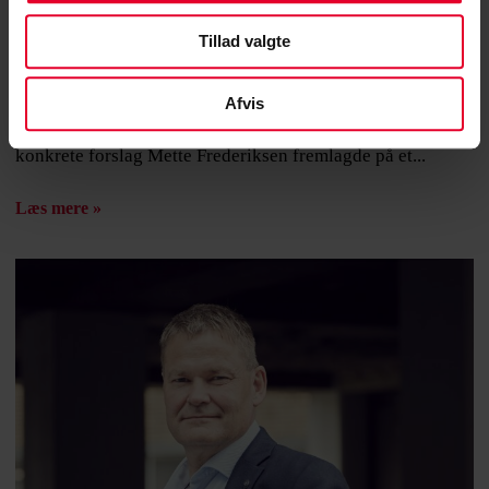
16. august 2024 |
Helle Kolding
Tillad valgte
Pensionsalder til debat
Afvis
CS formand: Spændende, men jeg vil gerne se
konkrete forslag Mette Frederiksen fremlagde på et...
Læs mere »