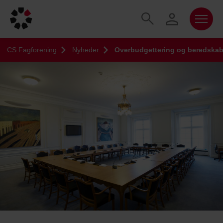
CS Fagforening
Nyheder
Overbudgettering og beredskab 