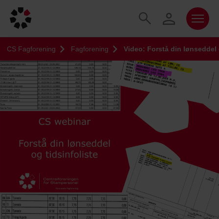
CS Fagforening
Fagforening
Video: Forstå din lønseddel 