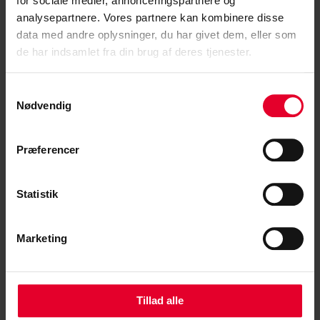
Dansk krigsskib med kurs mod
for sociale medier, annonceringspartnere og
analysepartnere. Vores partnere kan kombinere disse
Guineabugtens pirater
data med andre oplysninger, du har givet dem, eller som
I slutningen af oktober stævner fregatten ESBERN
de har indsamlet fra din brug af deres tjenester.
SNARE mod sydligere himmelstrøg. Målet er
Samtykkevalg
Guineabugten ud...
Nødvendig
Læs mere »
Præferencer
Statistik
Marketing
Tillad alle