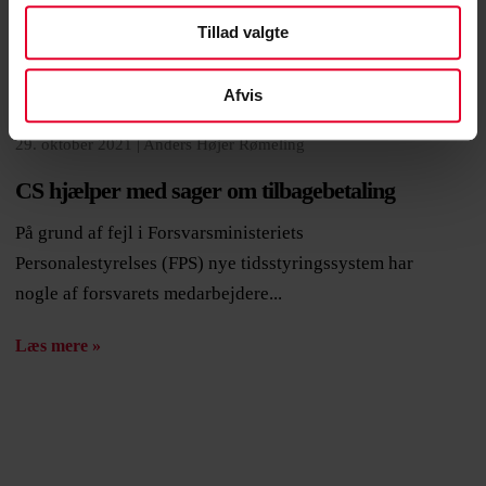
Tillad valgte
Afvis
29. oktober 2021 |
Anders Højer Rømeling
CS hjælper med sager om tilbagebetaling
På grund af fejl i Forsvarsministeriets
Personalestyrelses (FPS) nye tidsstyringssystem har
nogle af forsvarets medarbejdere...
Læs mere »