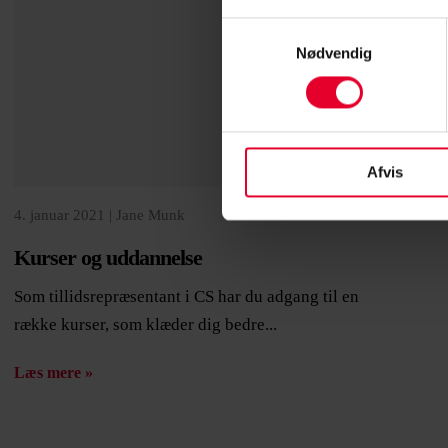
Samtykkevalg
Nødvendig
Afvis
4. januar 2021 |
Jane Munk
Kurser og uddannelse
Som tillidsrepræsentant i CS har du adgang til en
række kurser, som klæder dig bedre...
Læs mere »