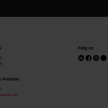
S
Følg os
00
dk
S Pension
41
pension.dk