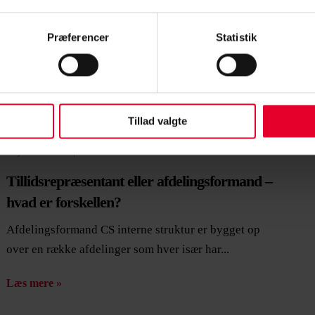
Præferencer
Statistik
Tillad valgte
4. januar 2021 |
Jane Munk
Tillidsrepræsentant eller afdelingsformand –
hvad er forskellen?
Afdelingsformand CS interne struktur er bygget op
over en række afdelinger som hver især har...
Læs mere »