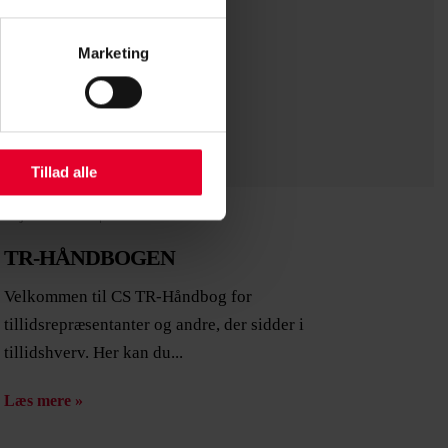
Marketing
Tillad alle
4. januar 2021 |
Jane Munk
TR-HÅNDBOGEN
Velkommen til CS TR-Håndbog for
tillidsrepræsentanter og andre, der sidder i
tillidshverv. Her kan du...
Læs mere »