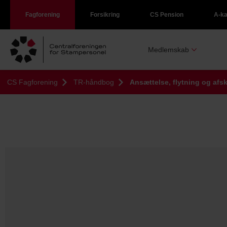
Fagforening
Forsikring
CS Pension
A-k
Medlemskab
CS Fagforening
TR-håndbog
Ansættelse, flytning og afs