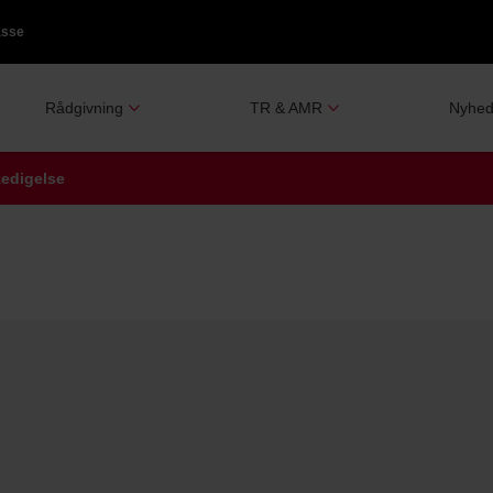
asse
Rådgivning
TR & AMR
Nyhed
kedigelse