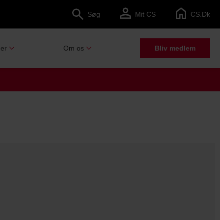
Søg
Mit CS
CS.dk
er
Om os
Bliv medlem