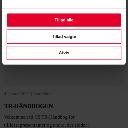
Tillad alle
Tillad valgte
Afvis
4. januar 2021 |
Jane Munk
TR-HÅNDBOGEN
Velkommen til CS TR-Håndbog for
tillidsrepræsentanter og andre, der sidder i