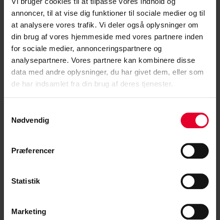
Vi bruger cookies til at tilpasse vores indhold og
annoncer, til at vise dig funktioner til sociale medier og til
at analysere vores trafik. Vi deler også oplysninger om
din brug af vores hjemmeside med vores partnere inden
for sociale medier, annonceringspartnere og
analysepartnere. Vores partnere kan kombinere disse
data med andre oplysninger, du har givet dem, eller som
de har indsamlet fra din brug af deres tjenester.
4. januar 2021 |
Jane Munk
Samtykkevalg
Nødvendig
Ansættelse, flytning og afskedigelse
Hvad vil det sige at være ansat i staten, hvordan
Præferencer
hænger lønsystemet sammen og hvordan...
Statistik
Læs mere »
Marketing