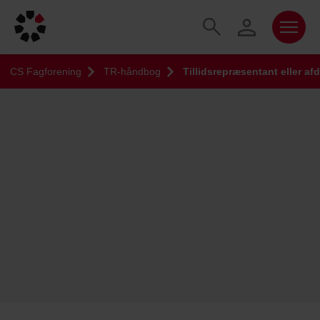
CS Fagforening
TR-håndbog
Tillidsrepræsentant eller a