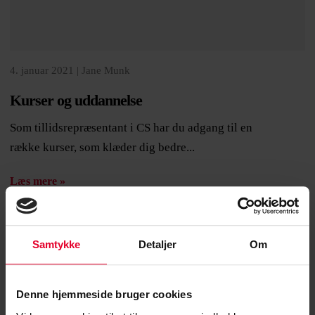
4. januar 2021 |
Jane Munk
Kurser og uddannelse
Som tillidsrepræsentant i CS har du adgang til en
række kurser, som klæder dig bedre...
Læs mere »
Samtykke
Detaljer
Om
Denne hjemmeside bruger cookies