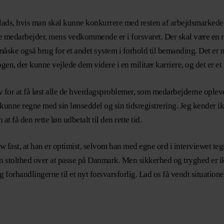
plads, hvis man skal kunne konkurrere med resten af arbejdsmarkedet
e medarbejder, mens vedkommende er i forsvaret. Der skal være en re
åske også brug for et andet system i forhold til bemanding. Det er m
nogen, der kunne vejlede dem videre i en militær karriere, og det er e
 for at få løst alle de hverdagsproblemer, som medarbejderne oplever
kunne regne med sin lønseddel og sin tidsregistrering. Jeg kender ik
at få den rette løn udbetalt til den rette tid.
w fast, at han er optimist, selvom han med egne ord i interviewet tegn
r en stolthed over at passe på Danmark. Men sikkerhed og tryghed er 
g forhandlingerne til et nyt forsvarsforlig. Lad os få vendt situat