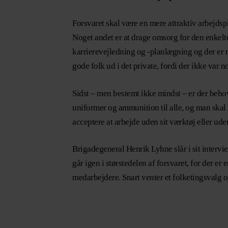
Forsvaret skal være en mere attraktiv arbejds
Noget andet er at drage omsorg for den enkelt
karrierevejledning og -planlægning og der er m
gode folk ud i det private, fordi der ikke var 
Sidst – men bestemt ikke mindst – er der behov
uniformer og ammunition til alle, og man skal 
acceptere at arbejde uden sit værktøj eller uden 
Brigadegeneral Henrik Lyhne slår i sit intervie
går igen i størstedelen af forsvaret, for der e
medarbejdere. Snart venter et folketingsvalg o