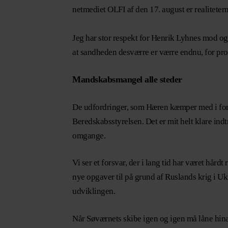
netmediet OLFI af den 17. august er realiteter
Jeg har stor respekt for Henrik Lyhnes mod og v
at sandheden desværre er værre endnu, for pr
Mandskabsmangel alle steder
De udfordringer, som Hæren kæmper med i forhol
Beredskabsstyrelsen. Det er mit helt klare indt
omgange.
Vi ser et forsvar, der i lang tid har været hår
nye opgaver til på grund af Ruslands krig i Ukra
udviklingen.
Når Søværnets skibe igen og igen må låne hin