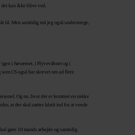
 det kan ikke blive ved.
står til. Men samtidig må jeg også understrege,
 igen i Søværnet, i Flyvevåbnet og i
og som CS også har skrevet om ad flere
f personel. Og nu, hvor der er kommet en række
dse, at der skal sættes hårdt ind for at vende
skal gøre 10 mands arbejde og samtidig