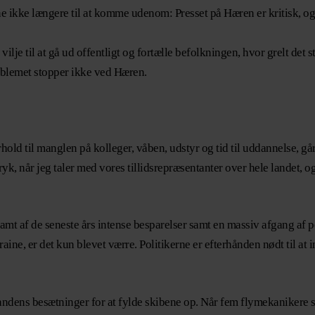
ne ikke længere til at komme udenom: Presset på Hæren er kritisk, og
ilje til at gå ud offentligt og fortælle befolkningen, hvor grelt det 
oblemet stopper ikke ved Hæren.
d til manglen på kolleger, våben, udstyr og tid til uddannelse, går
ryk, når jeg taler med vores tillidsrepræsentanter over hele landet, 
dt ramt af de seneste års intense besparelser samt en massiv afgang a
ine, er det kun blevet værre. Politikerne er efterhånden nødt til at in
andens besætninger for at fylde skibene op. Når fem flymekanikere 