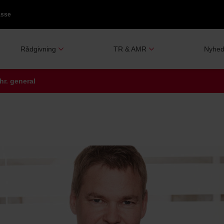
asse
Rådgivning
TR & AMR
Nyhed
hr. general