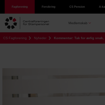
Fagforening
Forsikring
CS Pension
A-k
Medlemskab
CS Fagforening
Nyheder
Kommentar: Tak for ærlig snak, 