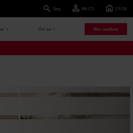
Søg
Mit CS
CS.dk
er
Om os
Bliv medlem