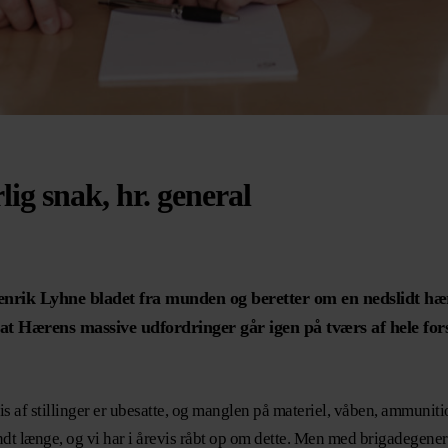
g snak, hr. general
enrik Lyhne bladet fra munden og beretter om en nedslidt hæ
t Hærens massive udfordringer går igen på tværs af hele for
s af stillinger er ubesatte, og manglen på materiel, våben, ammuniti
ndt længe, og vi har i årevis råbt op om dette. Men med brigadegene