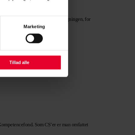
giment at hjælpe med at lave ansøgningen, for
Marketing
bagemeldingen.
Tillad alle
e Kompetencefond. Som CS’er er man omfattet