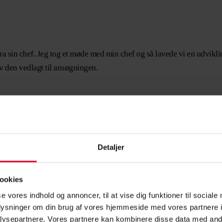
 fra sin chef. Jeg tog et møde med min chef og så lavede vi en udvikli
ev den vedlagt til ansøgningen.
de råd​
Detaljer
ookies
en, og hvad koster den?
se vores indhold og annoncer, til at vise dig funktioner til sociale
oplysninger om din brug af vores hjemmeside med vores partnere i
kt på plads.
ysepartnere. Vores partnere kan kombinere disse data med andr