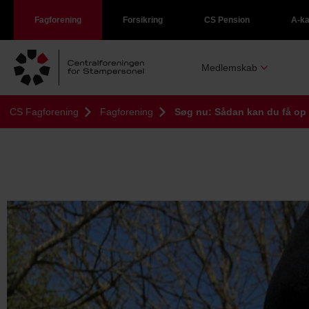
Fagforening
Forsikring
CS Pension
A-k
Medlemskab
CS Fagforening
Fagforening
Søg nu: Sådan kan du få op t