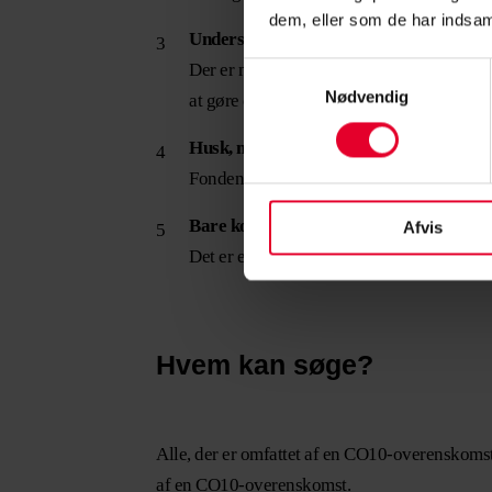
dem, eller som de har indsaml
Undersøg, om du kan få hjælp til ansøg
Der er meget, der skal udfyldes og vedlæg
Samtykkevalg
Nødvendig
at gøre det nemmere at søge. Undersøg, hv
Husk, meld tilbage til fonden efter udda
Fonden sender en skrivelse, hvor du skal f
Bare kom i gang!
Afvis
Det er en god mulighed for at udvikle si
Hvem kan søge?
Alle, der er omfattet af en CO10-overenskoms
af en CO10-overenskomst.