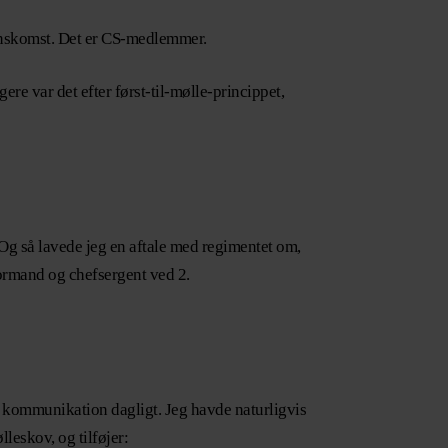
renskomst. Det er CS-medlemmer.
e var det efter først-til-mølle-princippet,
Og så lavede jeg en aftale med regimentet om,
formand og chefsergent ved 2.
g kommunikation dagligt. Jeg havde naturligvis
leskov, og tilføjer: