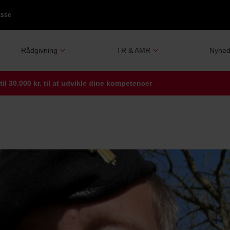
asse
Rådgivning
TR & AMR
Nyhed
il 30.000 kr. til at udvikle dine kompetencer