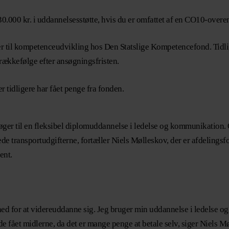
 30.000 kr. i uddannelsesstøtte, hvis du er omfattet af en CO10-ove
r til kompetenceudvikling hos Den Statslige Kompetencefond. Tidliger
rækkefølge efter ansøgningsfristen.
 tidligere har fået penge fra fonden.
øger til en fleksibel diplomuddannelse i ledelse og kommunikation. 
kede transportudgifterne, fortæller Niels Mølleskov, der er afdelings
ent.
hed for at videreuddanne sig. Jeg bruger min uddannelse i ledelse o
e fået midlerne, da det er mange penge at betale selv, siger Niels Møl