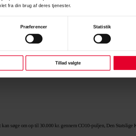
et fra din brug af deres tjenester.
ningen
ges. Derfor tilbyder administrationselementet i Niels Mølleskovs re
Præferencer
Statistik
ordan det er der, hvor du arbejder.
nnelsen
ortælle dem, hvad dit udbytte har været. Det er vigtigt at sende til
Tillad valgte
ne kompetencer.
t kan søge om op til 30.000 kr. gennem CO10-puljen, Den Statslig