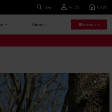
Søg
Mit CS
CS.dk
er
Om os
Bliv medlem