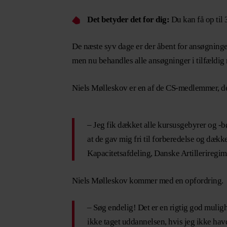
Det betyder det for dig:
Du kan få op til
De næste syv dage er der åbent for ansøgninge
men nu behandles alle ansøgninger i tilfældig 
Niels Mølleskov er en af de CS-medlemmer, der
– Jeg fik dækket alle kursusgebyrer og -b
at de gav mig fri til forberedelse og dæk
Kapacitetsafdeling, Danske Artilleriregim
Niels Mølleskov kommer med en opfordring.
– Søg endelig! Det er en rigtig god mulig
ikke taget uddannelsen, hvis jeg ikke havd