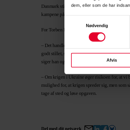
dem, eller som de har indsaml
Danmark stillede senest i 2020 med styrker til
kampene på en eller anden måde kan trække N
Samtykkevalg
Nødvendig
For Torben Kristesen, der før har været udsend
– Det handler om at have ro i maven og have st
godt stillet, som de kan være, så de egentlig k
Afvis
siger han og afslutter:
– Om krigen i Ukraine øger risikoen for, at vi 
mulighed for, at krigen spreder sig, men som så
tage af sted og løse opgaven.
Del med dit netværk