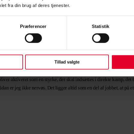
et fra din brug af deres tjenester.
 eFP, men denne gang er det alligevel anderledes. En varm krig raser 
ATO-landene direkte ind i krigen.
Præferencer
Statistik
t til Balkan og Afghanistan, er turen til Estland dog ikke meget ande
yr på det derhjemme. Man skal sørge for, at tingene er løst og tage
un skal håndtere afsavnet. Når man har været af sted flere gange, ved
Tillad valgte
bliver aktiveret som en styrke, der skal indsættes i direkte kamp, det
dan er jeg ikke nervøs. Det ligger altid som en del af jobbet, at på 