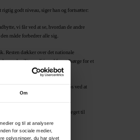
t rigtig godt niveau, siger han og fortsætter:
udbytte, vi får ved at se, hvordan de andre
 den måde forbedrer alle sig.
k. Resten dækker over det nationale
der også militærpoliti med for at ”sørge for et
andre kolleger en skærm rundt om os ved at
Om
frem til det lige siden, vi blev udpeget til
 medier og til at analysere
nden for sociale medier,
e oplysninger, du har givet