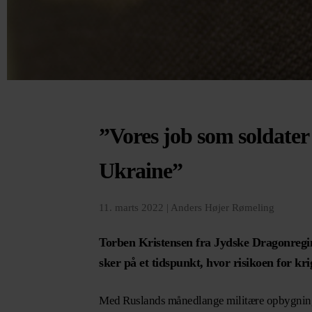
”Vores job som soldater 
Ukraine”
11. marts 2022 |
Anders Højer Rømeling
Torben Kristensen fra Jydske Dragonregim
sker på et tidspunkt, hvor risikoen for 
Med Ruslands månedlange militære opbygning o