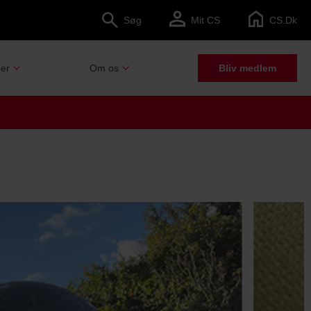
Søg
Mit CS
CS.dk
er
Om os
Bliv medlem