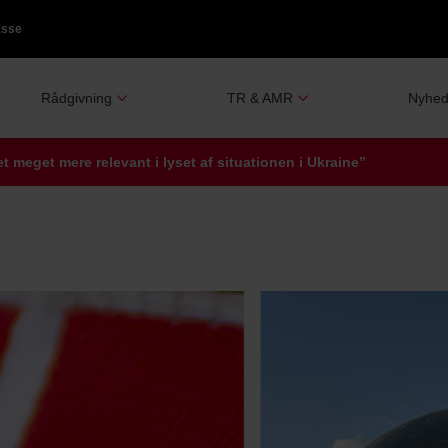
asse
Rådgivning
TR & AMR
Nyhed
t meget mere relevant i lyset af situationen i Ukraine”