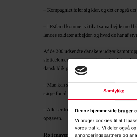
– Kompagniet føler sig klar, og det er også det, 
– I Estland kommer vi til at samarbejde med båd
landes soldater arbejder, og hvad de har af st
Af de 200 udsendte danskere udgør kamptroppe
støtteelement, som sørger for forbindelsen hjem
dansk blik på, hvis der skulle opstå nogle epis
– Man kan se det som, at hovedparten af det d
Samtykke
sørge for alt fra den nationale logistik og kont
– Alle ser frem til at komme af sted. Der er sel
Denne hjemmeside bruger c
opgaven.
Vi bruger cookies til at tilpas
vores trafik. Vi deler også 
Ro i maven
annonceringspartnere og anal