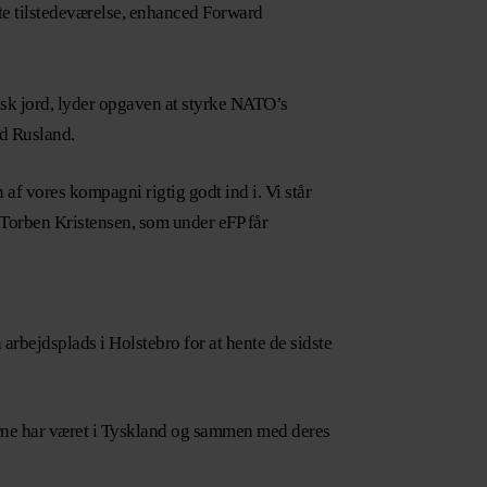
dte tilstedeværelse, enhanced Forward
tisk jord, lyder opgaven at styrke NATO’s
ed Rusland.
f vores kompagni rigtig godt ind i. Vi står
a Torben Kristensen, som under eFP får
arbejdsplads i Holstebro for at hente de sidste
rne har været i Tyskland og sammen med deres