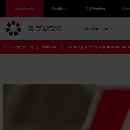
Fagforening
Forsikring
CS Pension
A-k
Medlemskab
CS Fagforening
Nyheder
”Vores job som soldater er bleve