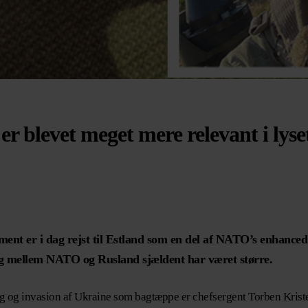
er blevet meget mere relevant i lyset
ent er i dag rejst til Estland som en del af NATO’s enhance
krig mellem NATO og Rusland sjældent har været større.
g invasion af Ukraine som bagtæppe er chefsergent Torben Kristen