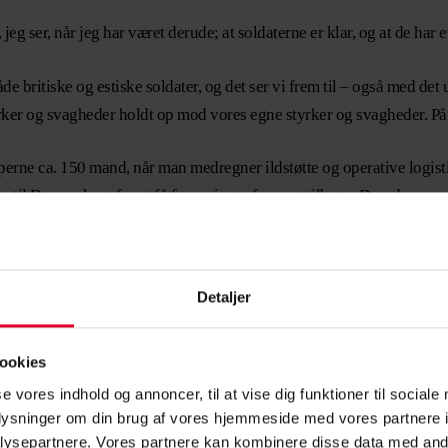
jeg ser, når jeg har været derude; at soldaterne er klar, og at de har e
e britiske og estiske soldater, og det ser vi frem til – også med det 
yrker og svagheder holdt op mod vores egne styrker og svagheder. På
rne ca. 150 mand, når man medregner ildstøtte og operative logisti
 til Danmark og for at få forsyninger frem og tilbage. Derudover er 
oder,” fortæller Torben Kristensen:
anske bidrag indgår i den britiske kampgruppe, og så danner vores 
Detaljer
akt til posttjeneste, leave-planlægning og rejsebestillinger.
vfølgelig afskeden nu her, som altid er den svære del, men alle har set 
ookies
se vores indhold og annoncer, til at vise dig funktioner til sociale
oplysninger om din brug af vores hjemmeside med vores partnere i
ysepartnere. Vores partnere kan kombinere disse data med andr