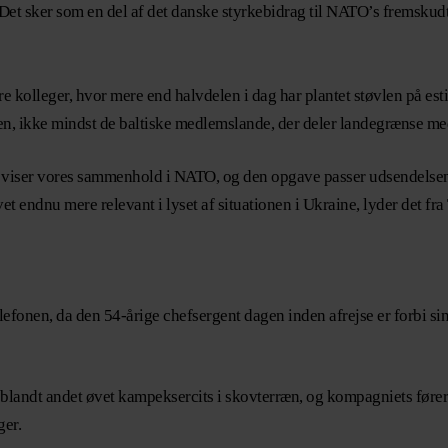
. Det sker som en del af det danske styrkebidrag til NATO’s fremsku
re kolleger, hvor mere end halvdelen i dag har plantet støvlen på es
en, ikke mindst de baltiske medlemslande, der deler landegrænse m
vi viser vores sammenhold i NATO, og den opgave passer udsendelsen a
t endnu mere relevant i lyset af situationen i Ukraine, lyder det fr
efonen, da den 54-årige chefsergent dagen inden afrejse er forbi sin 
blandt andet øvet kampeksercits i skovterræn, og kompagniets føre
ger.