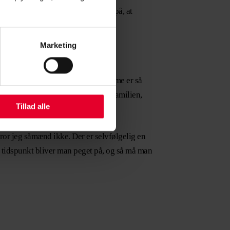
på europæisk jord, og frygten går på, at
Marketing
rledes:
t hånd om, så man ved, at dem hjemme er så
 man godt, hvordan det bliver for familien,
Tillad alle
 tror jeg såmænd ikke. Der er selvfølgelig en
et tidspunkt bliver man peget på, og så må man