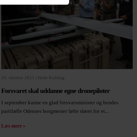
29. oktober 2021 |
Helle Kolding
Forsvaret skal uddanne egne dronepiloter
I september kunne en glad forsvarsminister og hendes
partifælle Odenses borgmester løfte sløret for et...
Læs mere »