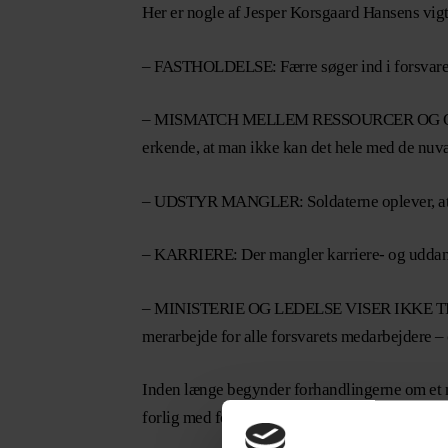
Her er nogle af Jesper Korsgaard Hansens vigtigs
– FASTHOLDELSE: Færre søger ind i forsvaret, 
– MISMATCH MELLEM RESSOURCER OG OPGAVER: D
erkende, at man ikke kan det hele med de nuv
– UDSTYR MANGLER: Soldaterne oplever, at de 
– KARRIERE: Der mangler karriere- og uddanne
– MINISTERIE OG LEDELSE VISER IKKE TILLID
merarbejde for alle forsvarets medarbejdere – 
Inden længe begynder forhandlingerne om et ny
forlig med fordel kan begynde.