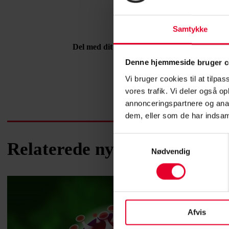
Samtykke
Del med dit netværk
Denne hjemmeside bruger c
Vi bruger cookies til at tilpas
vores trafik. Vi deler også 
annonceringspartnere og anal
dem, eller som de har indsaml
Samtykkevalg
Relaterede nyheder
Nødvendig
Afvis