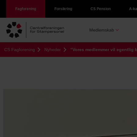
Fagforening
Forsikring
CS Pension
A-k
Medlemskab
CS Fagforening
Nyheder
“Vores medlemmer vil egentlig 