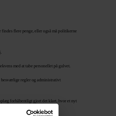
es flere penge, eller også må politikerne
.
kvens med at tabe personellet på gulvet.
værlige regler og administrativt
g forhåbentligt gjort det klart, hvor et nyt