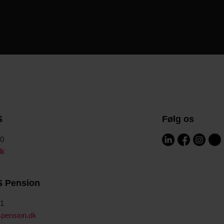
S
Følg os
00
dk
S Pension
41
pension.dk