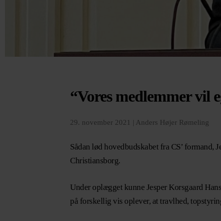
“Vores medlemmer vil eg
29. november 2021 |
Anders Højer Rømeling
Sådan lød hovedbudskabet fra CS’ formand, Je
Christiansborg.
Under oplægget kunne Jesper Korsgaard Hansen 
på forskellig vis oplever, at travlhed, topsty