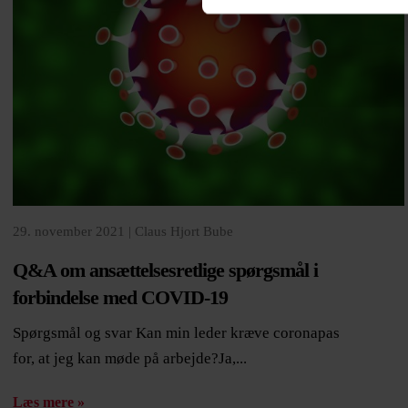
29. november 2021 |
Claus Hjort Bube
Q&A om ansættelsesretlige spørgsmål i
forbindelse med COVID-19
Spørgsmål og svar Kan min leder kræve coronapas
for, at jeg kan møde på arbejde?Ja,...
Læs mere »