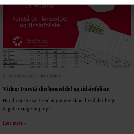
3. november 2021 |
Jane Munk
Video: Forstå din lønseddel og tidsinfoliste
Har du også svært ved at gennemskue, hvad der ligger
bag de mange linjer på...
Læs mere »