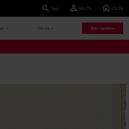
Søg
Mit CS
CS.dk
er
Om os
Bliv medlem