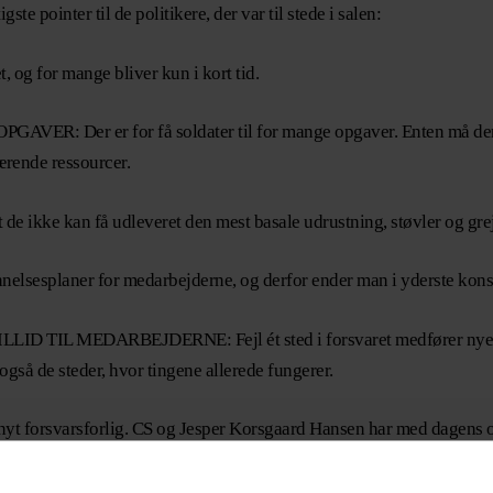
te pointer til de politikere, der var til stede i salen:
og for mange bliver kun i kort tid.
er er for få soldater til for mange opgaver. Enten må der find
ærende ressourcer.
ikke kan få udleveret den mest basale udrustning, støvler og grej
lsesplaner for medarbejderne, og derfor ender man i yderste konse
 TIL MEDARBEJDERNE: Fejl ét sted i forsvaret medfører nye bes
også de steder, hvor tingene allerede fungerer.
t forsvarsforlig. CS og Jesper Korsgaard Hansen har med dagens oplæ