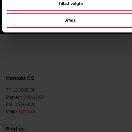
Tillad valgte
Man-tor: kl. 09 – 15
Fre: 09:30 – 14
Afvis
Kontakt CS
Tlf. 36 90 89 00
Man-tor: 9:00-15:00
Fre: 9:30-14:00
Mail:
cs@cs.dk
Find os