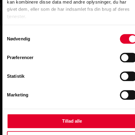
kan kombinere disse data med andre oplysninger, du har
givet dem, eller som de har indsamlet fra din brug af deres
tjenester.
Samtykkevalg
Nødvendig
Har du spørgsmål?
Kontakt CS
Præferencer
Statistik
Kontakt
Marketing
Telefon: 36 90 89 00
Email: cs@cs.dk
Tillad alle
Telefontid