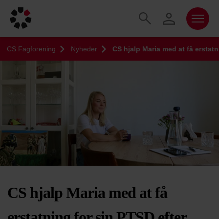
CS Fagforening
Nyheder
CS hjalp Maria med at få erstat
CS hjalp Maria med at få
erstatning for sin PTSD efter