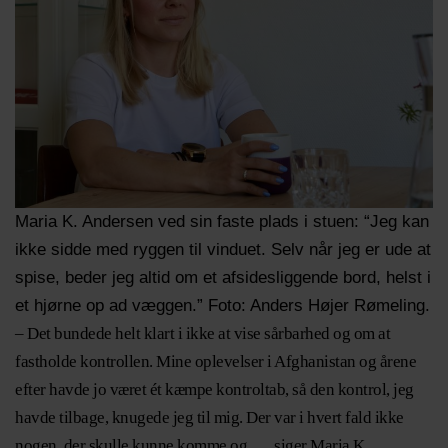
Maria K. Andersen ved sin faste plads i stuen: “Jeg kan
ikke sidde med ryggen til vinduet. Selv når jeg er ude at
spise, beder jeg altid om et afsidesliggende bord, helst i
et hjørne op ad væggen.” Foto: Anders Højer Rømeling.
– Det bundede helt klart i ikke at vise sårbarhed og om at
fastholde kontrollen. Mine oplevelser i Afghanistan og årene
efter havde jo været ét kæmpe kontroltab, så den kontrol, jeg
havde tilbage, knugede jeg til mig. Der var i hvert fald ikke
nogen, der skulle kunne komme og …, siger Maria K.