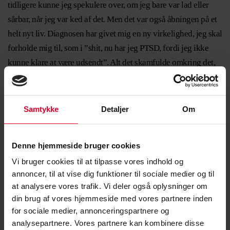
tidligere kunne jeg spekulere over, om jeg bare var lad eller
sårbar, når jeg var ked af det. Men det var også åbningen på et
helt nyt liv. Diagnosen har givet mig en ny virkelighed, jeg skal
forholde mig til, som i ”shit, nu har jeg PTSD, fordi jeg ikke
kunne klare at være udsendt”. Alt det skamfulde omkring det,
men samtidig også kunne sænke skuldrene og acceptere, at nu
tilhører jeg den her gruppe, og at jeg har brug for hjælp.
Samtykke
Detaljer
Om
Denne hjemmeside bruger cookies
Vi bruger cookies til at tilpasse vores indhold og
annoncer, til at vise dig funktioner til sociale medier og til
at analysere vores trafik. Vi deler også oplysninger om
din brug af vores hjemmeside med vores partnere inden
for sociale medier, annonceringspartnere og
analysepartnere. Vores partnere kan kombinere disse