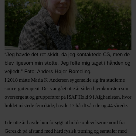
“Jeg havde det ret skidt, da jeg kontaktede CS, men de
blev ligesom min støtte. Jeg følte mig taget i hånden og
vejledt.” Foto: Anders Højer Rømeling.
I 2018 måtte Maria K. Andersen sygemelde sig fra studierne
som ergoterapeut. Der var gået otte år siden hjemkomsten som
oversergent og gruppefører på ISAF Hold 9 i Afghanistan, hvor
holdet mistede fem døde, havde 17 hårdt sårede og 44 sårede.
I de otte år havde hun forsøgt at holde oplevelserne nord fra
Gereskh på afstand med hård fysisk træning og samtaler med