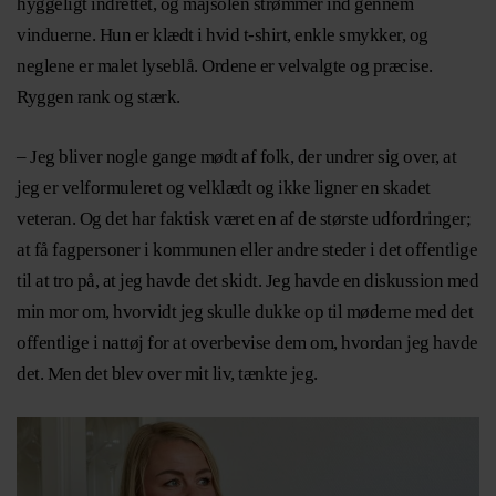
hyggeligt indrettet, og majsolen strømmer ind gennem
vinduerne. Hun er klædt i hvid t-shirt, enkle smykker, og
neglene er malet lyseblå. Ordene er velvalgte og præcise.
Ryggen rank og stærk.
– Jeg bliver nogle gange mødt af folk, der undrer sig over, at
jeg er velformuleret og velklædt og ikke ligner en skadet
veteran. Og det har faktisk været en af de største udfordringer;
at få fagpersoner i kommunen eller andre steder i det offentlige
til at tro på, at jeg havde det skidt. Jeg havde en diskussion med
min mor om, hvorvidt jeg skulle dukke op til møderne med det
offentlige i nattøj for at overbevise dem om, hvordan jeg havde
det. Men det blev over mit liv, tænkte jeg.