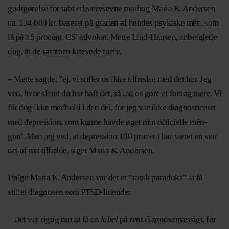
godtgørelse for tabt erhvervsevne modtog Maria K. Andersen
ca. 134.000 kr. baseret på graden af hendes psykiske mén, som
lå på 15 procent. CS’ advokat, Mette Lind-Hansen, anbefalede
dog, at de sammen krævede mere.
– Mette sagde, ”ej, vi stiller os ikke tilfredse med det her. Jeg
ved, hvor slemt du har haft det, så lad os gøre et forsøg mere. Vi
fik dog ikke medhold i den del, for jeg var ikke diagnosticeret
med depression, som kunne havde øget min officielle mén-
grad. Men jeg ved, at depression 100 procent har været en stor
del af mit tilfælde, siger Maria K. Andersen.
Ifølge Maria K. Andersen var det et ”totalt paradoks” at få
stillet diagnosen som PTSD-lidende:
– Det var rigtig rart at få en
label
på rent diagnosemæssigt, for