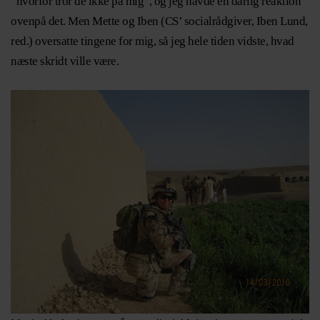
”hvorfor tror de ikke på mig”, og jeg havde en dårlig reaktion
ovenpå det. Men Mette og Iben (CS’ socialrådgiver, Iben Lund,
red.) oversatte tingene for mig, så jeg hele tiden vidste, hvad
næste skridt ville være.