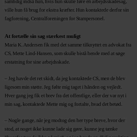
samtidig indså hun, hvis hun skulle føre en arbejdsskadesag,
ville hun få brug for ekstra kræfter. Hun kontaktede derfor sin
fagforening, Centralforeningen for Stampersonel.
At fortælle sin sag stærkest muligt
Maria K. Andersen fik med det samme tilknyttet en advokat fra
CS, Mette Lind-Hansen, som skulle bistå hende med at søge
erstatning for sine arbejdsskade.
– Jeg havde det ret skidt, da jeg kontaktede CS, men de blev
ligesom min støtte. Jeg følte mig taget i hånden og vejledt.
Hver gang jeg fik et brev fra det offentlige, eller der var nyt i
min sag, kontaktede Mette mig og fortalte, hvad det betød.
– Nogle gange, når jeg modtog den her type breve, hvor der
stod, at noget ikke kunne lade sig gøre, kunne jeg tænke