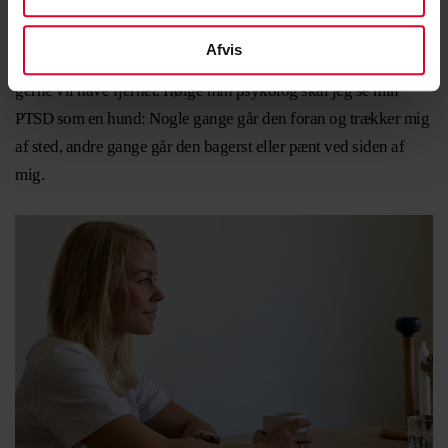
– I dag mærker jeg PTSD’en på den måde, at jeg føler mig
fanget i et vakuum. Som om jeg har en dragt på, jeg ikke kan
Afvis
bryde ud af. Som noget, der er kommet på mig, og som jeg
gerne vil have fjernet. Ifølge min psykolog skal jeg se min
PTSD som en hund: Nogle gange går den foran og trækker mig
af sted, andre gange går den bagerst eller pænt ved siden af
mig.