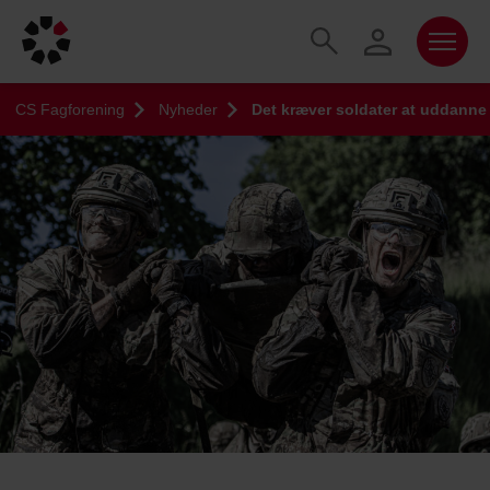
CS Fagforening
Nyheder
Det kræver soldater at uddanne