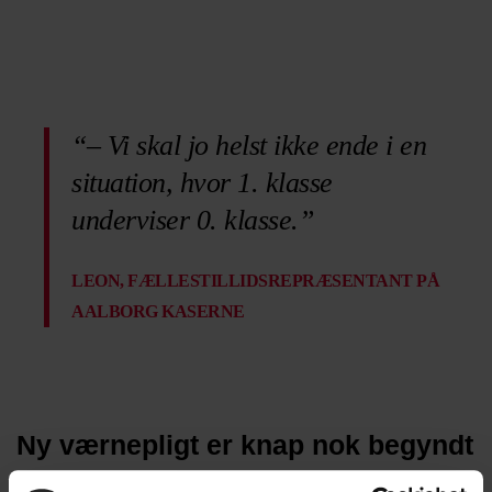
“– Vi skal jo helst ikke ende i en
situation, hvor 1. klasse
underviser 0. klasse.”
LEON, FÆLLESTILLIDSREPRÆSENTANT PÅ
AALBORG KASERNE
Ny værnepligt er knap nok begyndt
Samtidig kommer udmeldingen på et tidspunkt, hvor Forsvaret