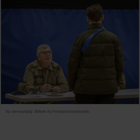
Ny værnepligtig. Billede fra Forsvaretsmediearkiv.