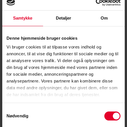
allerede er i gang med en af de største omlægninger af
værnepligten i nyere tid. Herunder ikke mindst, at få
Samtykke
Detaljer
Om
bygget/renoveret belægningsområder til den nye længere
værnepligt.
Denne hjemmeside bruger cookies
Fra august i år bliver værnepligten på de fleste tjenestesteder
Vi bruger cookies til at tilpasse vores indhold og
forlænget fra fire til 11 måneder – en markant ændring, der i sig
annoncer, til at vise dig funktioner til sociale medier og til
selv stiller nye krav til både uddannelse, faciliteter og personel.
at analysere vores trafik. Vi deler også oplysninger om
din brug af vores hjemmeside med vores partnere inden
for sociale medier, annonceringspartnere og
– Vi er først lige gået i gang med en helt ny værnepligtsmodel.
analysepartnere. Vores partnere kan kombinere disse
Derfor er det noget forhastet nu at kaste yderligere et løft af
data med andre oplysninger, du har givet dem, eller som
værnepligten ind i de forberedelser, der netop nu forestår. Det
de har indsamlet fra din brug af deres tjenester.
vil både passende og seriøst at få det, der etableres nu til at
fungere i praksis, før vi begynder at skrue yderligere op for
Samtykkevalg
ambitionerne, siger Jesper Korsgaard Hansen og fortsætter:
Nødvendig