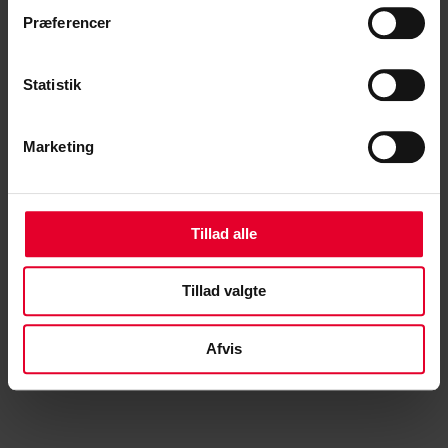
Det kan godt være, at de store armbevægelser lige skulle
Præferencer
indtænkes i den virkelighed forsvaret står i lige nu og her. Og
noget underligt, at der stadig er politikere, der ikke forstår det,
Statistik
måske specielt når det kommer fra en politiker, der selv har
siddet på posten som forsvarsminister.
Marketing
Den længere værnepligt skal netop løfte kvaliteten og gøre
flere værnepligtige motiverede for at fortsætte i Forsvaret. Men
hvis fundamentet ikke er på plads, risikerer man ifølge CS at
Tillad alle
spænde ben for sig selv.
Tillad valgte
– Det handler ikke kun om antal – det handler i høj grad også
om kvalitet. Og den kvalitet risikerer at blive udhulet, hvis
Afvis
tempoet bliver sat for højt, siger Leon.