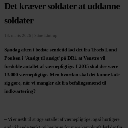
Det kræver soldater at uddanne
soldater
18. marts 2026 |
Stine Lintrup
Søndag aften i bedste sendetid lød det fra Troels Lund
Poulsen i ’Ansigt til ansigt’ på DR1 at Venstre vil
fordoble antallet af værnepligtige. I 2035 skal der være
13.000 værnepligtige. Men hvordan skal det kunne lade
sig gøre, når vi mangler alt fra befalingsmænd til
indkvartering?
– Vi er nødt til at øge antallet af værnepligtige, også hurtigere
end vi havde tænkt. Vi har brug for mere kampkraft, lød det fra