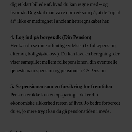
dig et klart billede af, hvad du kan regne med – og
hvornår. Dog skal man være opmærksom på, at de ”op til
år” ikke er medregnet i anciennitetsregnskabet her.
4. Log ind på borger.dk (Din Pension)
Her kan du se dine offentlige ydelser (fx folkepension,
efterløn, boligstøtte osv.). Du kan lave en beregning, der
viser samspillet mellem folkepensionen, din eventuelle
tjenestemandspension og pensioner i CS Pension.
5. Se pensionen som en forsikring for fremtiden
Pension er ikke kun en opsparing – det er din
økonomiske sikkerhed resten af livet. Jo bedre forberedt
du er, jo mere trygt kan du gå pensionstiden i møde.