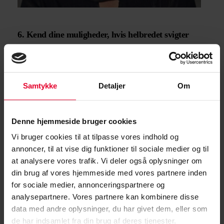
6. Kend dine muligheder, hvis helbredet svigter
Der findes ordninger som fleksjob, førtidspension og
seniorpension – alt efter hvor meget din arbejdsevne er
nedsat.
Samtykke
Detaljer
Om
7. Kend Arnepension og seniorordning
Har du haft lang tilknytning til arbejdsmarkedet, kan
Denne hjemmeside bruger cookies
Arnepension (varetages af ATP) eller en frivillig
Vi bruger cookies til at tilpasse vores indhold og
seniorordning (administreres af arbejdsgiver) være en
annoncer, til at vise dig funktioner til sociale medier og til
vej til at trappe ud af arbejdslivet før tid.
at analysere vores trafik. Vi deler også oplysninger om
din brug af vores hjemmeside med vores partnere inden
for sociale medier, annonceringspartnere og
8- Husk at ydelser kan blive modregnet
analysepartnere. Vores partnere kan kombinere disse
Du får altid din fulde tjenestemandspension, men andre
data med andre oplysninger, du har givet dem, eller som
ydelser – fx førtidspension – kan blive reduceret. Er du
de har indsamlet fra din brug af deres tjenester.