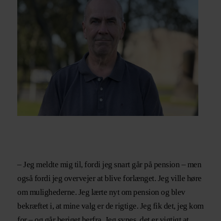
– Jeg meldte mig til, fordi jeg snart går på pension – men
også fordi jeg overvejer at blive forlænget. Jeg ville høre
om mulighederne. Jeg lærte nyt om pension og blev
bekræftet i, at mine valg er de rigtige. Jeg fik det, jeg kom
for – og går beriget herfra. Jeg synes, det er vigtigt at