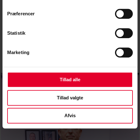
– Jeg ønsker ikke hverken Lars Løkke Rasmussen
Præferencer
eller Mette Frederiksen som statsminister. Det skal
jeg ikke bede om mere af, siger han.
Statistik
Marketing
Tillad alle
Tillad valgte
Afvis