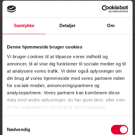
opbakningen til Forsvaret – kombineret med et
liberalt syn på samfundet, siger Ole.
Samtykke
Detaljer
Om
Inden valget tog han kontakt til Lise Berthelsen for
at få afklaret hendes politiske ståsted.
Denne hjemmeside bruger cookies
– Jeg skrev til hende og spurgte, hvem hun ville
Vi bruger cookies til at tilpasse vores indhold og
pege på som statsminister.
annoncer, til at vise dig funktioner til sociale medier og til
at analysere vores trafik. Vi deler også oplysninger om
Svaret faldt i tråd med hans egne præferencer.
din brug af vores hjemmeside med vores partnere inden
for sociale medier, annonceringspartnere og
– Hun pegede på Troels Lund Poulsen, og det passer
analysepartnere. Vores partnere kan kombinere disse
godt med det, jeg gerne vil have.
data med andre oplysninger, du har givet dem, eller som
de har indsamlet fra din brug af deres tjenester.
For Ole var det afgørende, at der peges på en blå
Samtykkevalg
statsminister.
Nødvendig