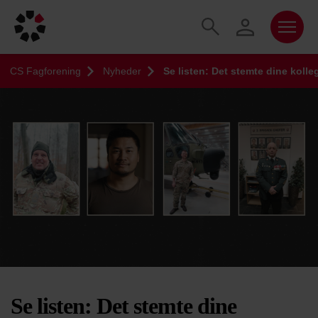
CS Fagforening
Nyheder
Se listen: Det stemte dine kolle
Se listen: Det stemte dine