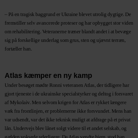
– På en tragisk baggrund er Ukraine blevet utrolig dygtige. De
fremstiller selv avancerede proteser og har opbygget stor viden
om rehabilitering. Veteranerne træner blandt andet i at bevæge
sig på forskellige underlag som grus, sten og ujævnt terræn,
fortæller han.
Atlas kæmper en ny kamp
Under besøget mødte Ronni veteranen Atlas, der tidligere har
gjort tjeneste i de ukrainske specialstyrker og deltog i forsvaret
af Mykolaiv. Men selvom krigen for Atlas er rykket længere
væk fra frontlinjen, er problemerne ikke forsvundet. Mens han
var udsendt, var det ikke teknisk muligt at afdrage på et privat
lån. Undervejs blev lånet solgt videre til et andet selskab, og
gælden voksede yderligere. Da Atlas vendte hjem, stod han