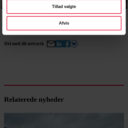
Tillad valgte
Mindevæg for de faldne i Mykolaiv. Privatfoto.
Afvis
Del med dit netværk
Relaterede nyheder