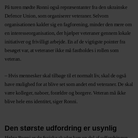
På turen mødte Ronni også repræsentanter fra den ukrainske
Defence Union, som organiserer veteraner. Selvom
organisationen kalder sig en fagforening, minder den mere om
en interesseorganisation, der hjælper veteraner gennem lokale
initiativer og frivilligt arbejde. En af de vigtigste pointer fra
besøget var, at veteraner ikke må fastholdes i rollen som
veteran.
– Hvis mennesker skal tilbage til et normalt liv, skal de også
have mulighed for at blive set som andet end veteraner. De skal
være kolleger, naboer, forældre og borgere. Veteran må ikke
blive hele ens identitet, siger Ronni.
Den største udfordring er usynlig
Ifølge Ronni er de fysiske skader kun en del af udfordringen.