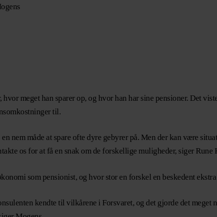
 Mogens
vor meget han sparer op, og hvor han har sine pensioner. Det viste
onsomkostninger til.
de en nem måde at spare ofte dyre gebyrer på. Men der kan være situati
akte os for at få en snak om de forskellige muligheder, siger Rune 
onomi som pensionist, og hvor stor en forskel en beskedent ekstra 
onsulenten kendte til vilkårene i Forsvaret, og det gjorde det meget 
 siger Mogens.