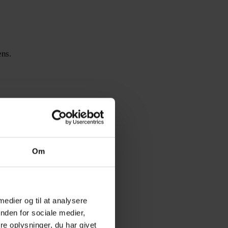
ens.
egi og investeringsvalg til
Om
er Mogens.
 medier og til at analysere
nden for sociale medier,
e oplysninger, du har givet