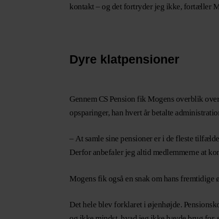
kontakt – og det fortryder jeg ikke, fortæller
Dyre klatpensioner
Gennem CS Pension fik Mogens overblik over, h
opsparinger, han hvert år betalte administrati
–
At samle sine pensioner er i de fleste tilfæl
Derfor anbefaler jeg altid medlemmerne at kont
Mogens fik også en snak om hans fremtidige øk
Det hele blev forklaret i øjenhøjde. Pensionsk
og ikke mindst, hvad jeg ikke havde brug for,