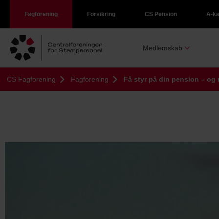
Fagforening
Forsikring
CS Pension
A-k
Medlemskab
CS Fagforening
Fagforening
Få styr på din pension – og 