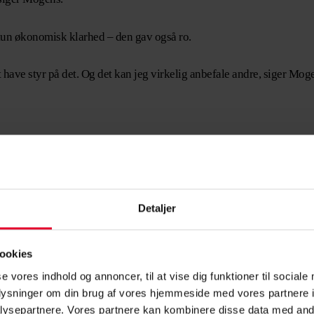
un økonomisk klarhed – den gav også ro.
t have styr på det. Og det kan jeg virkelig anbefale andre, siger Mog
lemmer
ntakt til CS Pension. Her kan du få hjælp til alt fra opsparingsstrat
Detaljer
.
ookies
 hverdag. Men det er guld værd at bruge et par timer på det, afslutt
se vores indhold og annoncer, til at vise dig funktioner til sociale
oplysninger om din brug af vores hjemmeside med vores partnere i
n?
ysepartnere. Vores partnere kan kombinere disse data med andr