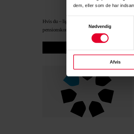
dem, eller som de har indsaml
Samtykkevalg
Hvis du – ligesom Mogens – gerne vil have ov
Nødvendig
pensionskonsulent.
Afvis