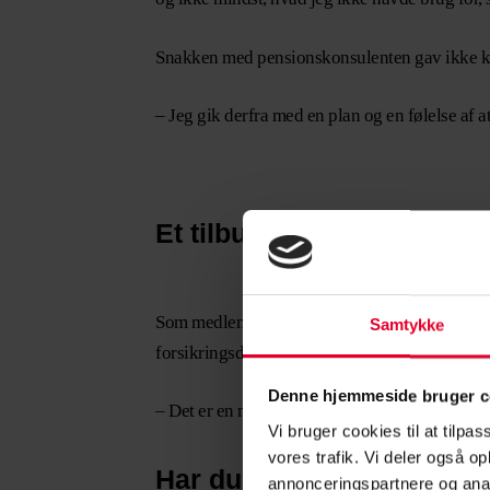
Snakken med pensionskonsulenten gav ikke k
–
Jeg gik derfra med en plan og en følelse af a
Et tilbud til alle CS-med
Som medlem af CS har du mulighed for at tage ko
Samtykke
forsikringsdækning og udbetalingstidspunkter
Denne hjemmeside bruger c
– Det er en noget, man nemt glemmer i en travl
Vi bruger cookies til at tilpas
vores trafik. Vi deler også 
Har du styr på din pensio
annonceringspartnere og anal