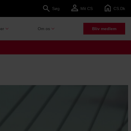
Søg
Mit CS
CS.dk
er
Om os
Bliv medlem