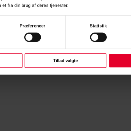
et fra din brug af deres tjenester.
erblik over din fremtidige økonomi, så kontakt CS Pension og få en
Præferencer
Statistik
Centralforeningen for stampersonel | All rights reserved 2021 ©
Tillad valgte