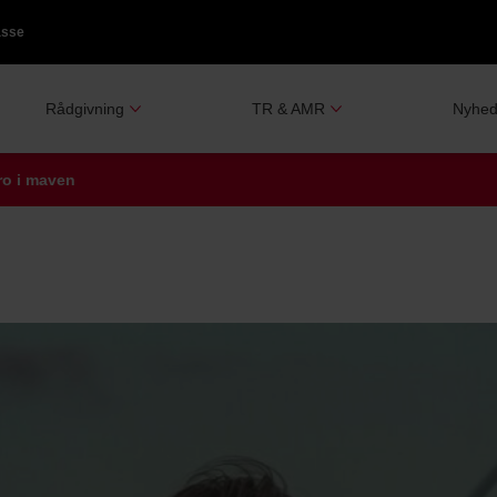
asse
Rådgivning
TR & AMR
Nyhed
ro i maven