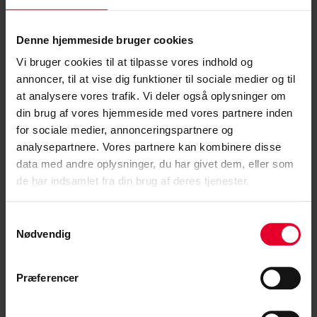
Denne hjemmeside bruger cookies
Vi bruger cookies til at tilpasse vores indhold og
annoncer, til at vise dig funktioner til sociale medier og til
at analysere vores trafik. Vi deler også oplysninger om
din brug af vores hjemmeside med vores partnere inden
for sociale medier, annonceringspartnere og
analysepartnere. Vores partnere kan kombinere disse
data med andre oplysninger, du har givet dem, eller som
de har indsamlet fra din brug af deres tjenester.
19. november 2024 |
Stine Lintrup
Her er dit nye nyhedsbrev
Samtykkevalg
Nødvendig
I CS vil vi levere bedre og mere relevant
kommunikation til jer medlemmer. Derfor bliver...
Præferencer
Læs mere »