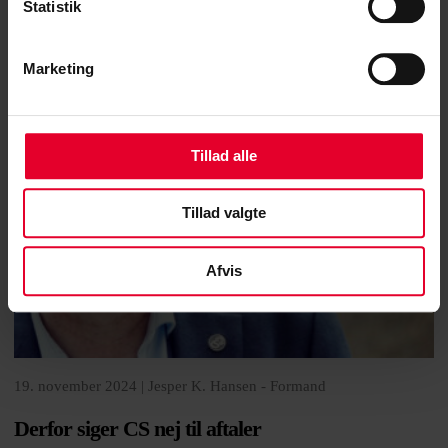
Statistik
Marketing
Tillad alle
Tillad valgte
Afvis
19. november 2024 |
Jesper K. Hansen - Formand
Derfor siger CS nej til aftaler