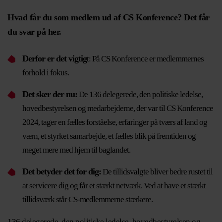
Hvad får du som medlem ud af CS Konference? Det får
du svar på her.
Derfor er det vigtig
t: På CS Konference er medlemmernes
forhold i fokus.
Det sker der nu:
De 136 delegerede, den politiske ledelse,
hovedbestyrelsen og medarbejderne, der var til CS Konference
2024, tager en fælles forståelse, erfaringer på tværs af land og
værn, et styrket samarbejde, et fælles blik på fremtiden og
meget mere med hjem til baglandet.
Det betyder det for dig:
De tillidsvalgte bliver bedre rustet til
at servicere dig og får et stærkt netværk. Ved at have et stærkt
tillidsværk står CS-medlemmerne stærkere.
136 delegerede, den politiske ledelse, hovedbestyrelsen og