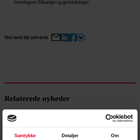
hverdagens ildkampe og genordninger.
Del med dit netværk
Relaterede nyheder
Samtykke
Detaljer
Om