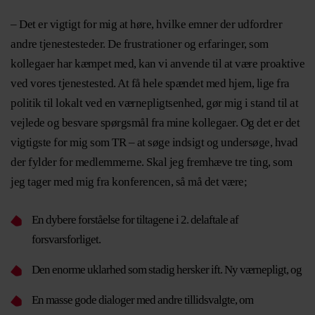
– Det er vigtigt for mig at høre, hvilke emner der udfordrer
andre tjenestesteder. De frustrationer og erfaringer, som
kollegaer har kæmpet med, kan vi anvende til at være proaktive
ved vores tjenestested. At få hele spændet med hjem, lige fra
politik til lokalt ved en værnepligtsenhed, gør mig i stand til at
vejlede og besvare spørgsmål fra mine kollegaer. Og det er det
vigtigste for mig som TR – at søge indsigt og undersøge, hvad
der fylder for medlemmerne. Skal jeg fremhæve tre ting, som
jeg tager med mig fra konferencen, så må det være;
En dybere forståelse for tiltagene i 2. delaftale af
forsvarsforliget.
Den enorme uklarhed som stadig hersker ift. Ny værnepligt, og
En masse gode dialoger med andre tillidsvalgte, om