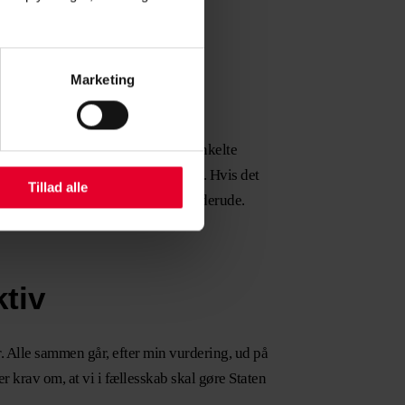
Marketing
g give ud til lokal lønsum på de enkelte
t efter arbejdsgivers prioritering. Hvis det
Tillad alle
nde ud af, hvordan de bliver brugt derude.
ktiv
. Alle sammen går, efter min vurdering, ud på
r krav om, at vi i fællesskab skal gøre Staten