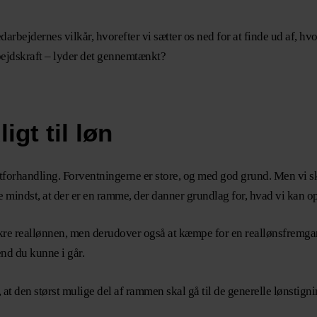
arbejdernes vilkår, hvorefter vi sætter os ned for at finde ud af, hv
rbejdskraft – lyder det gennemtænkt?
gt til løn
forhandling. Forventningerne er store, og med god grund. Men vi skal
 mindst, at der er en ramme, der danner grundlag for, hvad vi kan o
ikre reallønnen, men derudover også at kæmpe for en reallønsfremgan
nd du kunne i går.
e, at den størst mulige del af rammen skal gå til de generelle lønsti