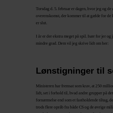
Torsdag d. 5. februar er dagen, hvor jeg og de
overenskomst, der kommer til at gælde for de ko
er slut.
I år er der ekstra meget på spil. Især for jer o
mindre grad. Dem vil jeg skrive lidt om her:
Lønstigninger til s
Ministeren har fremsat som krav, at 250 milli
lidt, set i forhold til, hvad andre grupper på 
fornærmelse end som et fastholdende tiltag, der 
trods flere opråb fra både CS og de øvrige milit