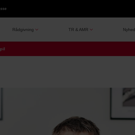
asse
Rådgivning
TR & AMR
Nyhed
pil