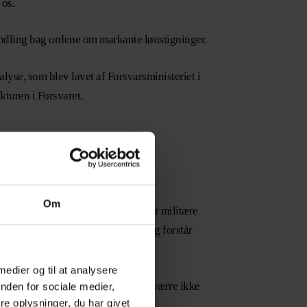
 os.
handling bag ordene om markante lønstigninger.
lyse, som blev lavet af Forsvarsministeriet i
ukturen i Forsvaret.
Om
skaffe den pligtige afgangsalder for militære
gang med forhandlingerne endnu. Jeg forstår
e forhandlinger.
 medier og til at analysere
vet tages helt af bordet. Jeg kan desværre ikke
nden for sociale medier,
e oplysninger, du har givet