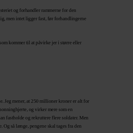
isteriet og forhandler rammerne for den
g, men intet ligger fast, før forhandlingerne
som kommer til at påvirke jer i større eller
e. Jeg mener, at 250 millioner kroner er alt for
et honninghjerte, og virker mere som en
kan fastholde og rekruttere flere soldater. Men
nge. Og så længe, pengene skal tages fra den