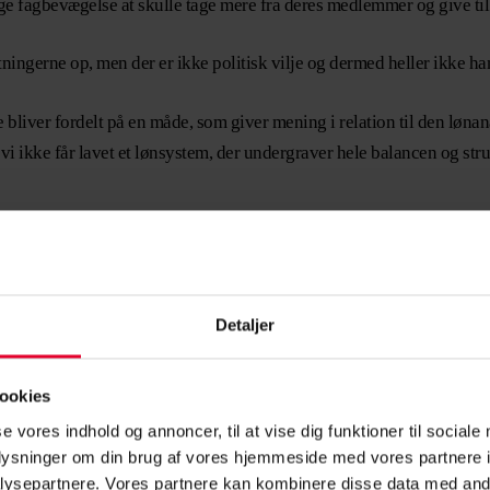
ge fagbevægelse at skulle tage mere fra deres medlemmer og give til
entningerne op, men der er ikke politisk vilje og dermed heller ikke 
bliver fordelt på en måde, som giver mening i relation til den lønana
så vi ikke får lavet et lønsystem, der undergraver hele balancen og str
er
Detaljer
frustrerede over det krav fra Finansministeren, der handler om at af
or meget på det, da kravet ikke er præciseret, og vi ikke er gået i 
ookies
 forsøge at slå koldt vand i blodet og afvente udfaldet af de kommend
se vores indhold og annoncer, til at vise dig funktioner til sociale
 for at bevare den pligtige afgangsalder, og jeg vil kæmpe for, at kra
oplysninger om din brug af vores hjemmeside med vores partnere i
ysepartnere. Vores partnere kan kombinere disse data med andr
ntere, at jeg vil kæmpe for det.