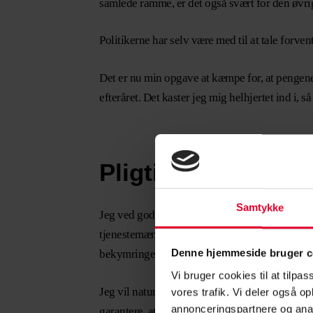
samlede ramme, er det også svært for den øvri
Politikerne har selv være med til at tale forv
Det er nu min opgave at kæmpe for, at pengene 
efteråret. Det kaster jeg mig helhjertet ind i, 
Pligtig afgangsald
Samtykke
Jeg ved godt, at mange af jer er bekymrede og 
tjenestemænd. Jeg undlader at kommentere alt f
Denne hjemmeside bruger c
bekymringen, men vil alligevel råde jer til at
Vi bruger cookies til at tilpas
Jeg vil naturligvis gøre alt der står i min magt
vores trafik. Vi deler også 
annonceringspartnere og anal
garantere, at det bliver sådan, men jeg kan gara