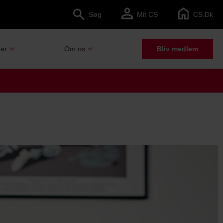
Søg
Mit CS
CS.dk
er
Om os
Bliv medlem