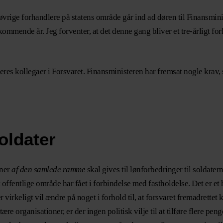
 øvrige forhandlere på statens område går ind ad døren til Finansmin
mmende år. Jeg forventer, at det denne gang bliver et tre-årligt forli
g jeres kollegaer i Forsvaret. Finansministeren har fremsat nogle krav, 
oldater
oner
af den samlede ramme
skal gives til lønforbedringer til soldatern
det offentlige område har fået i forbindelse med fastholdelse. Det er 
virkeligt vil ændre på noget i forhold til, at forsvaret fremadrettet 
ære organisationer, er der ingen politisk vilje til at tilføre flere pe