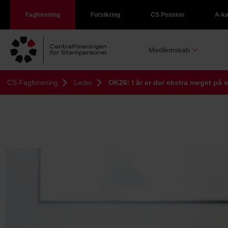
Fagforening
Forsikring
CS Pension
A-k
Medlemskab
CS Fagforening
Leder
OK26: I år er der ekstra meget på s