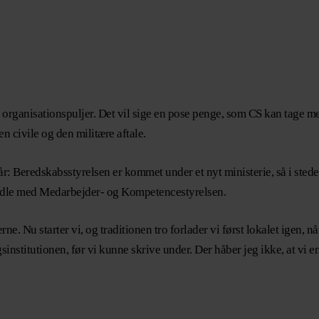
il organisationspuljer. Det vil sige en pose penge, som CS kan tage
den civile og den militære aftale.
 år: Beredskabsstyrelsen er kommet under et nyt ministerie, så i sted
andle med Medarbejder- og Kompetencestyrelsen.
e. Nu starter vi, og traditionen tro forlader vi først lokalet igen, når
sinstitutionen, før vi kunne skrive under. Der håber jeg ikke, at vi en