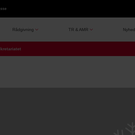
asse
Rådgivning
TR & AMR
Nyhed
kretariatet