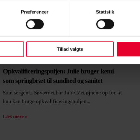
Præferencer
Statistik
Tillad valgte
30. januar 2026 |
Julie Walton
Opkvalificeringspuljen: Julie bruger kemi
som springbræt til sundhed og sanitet
Som sergent i Søværnet har Julie fået øjnene op for, at
hun kan bruge opkvalificeringspuljen...
Læs mere »