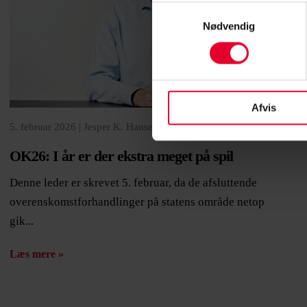
Samtykkevalg
Nødvendig
Afvis
5. februar 2026 |
Jesper K. Hansen - Formand
OK26: I år er der ekstra meget på spil
Denne leder er skrevet 5. februar, da de afsluttende
overenskomstforhandlinger på statens område netop
gik...
Læs mere »