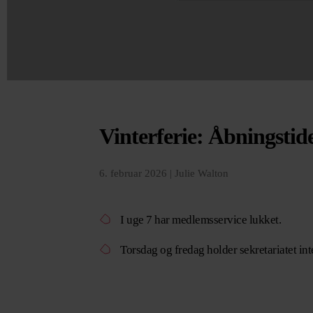
Vinterferie: Åbningstide
6. februar 2026 |
Julie Walton
I uge 7
har
medlemsservice lukket
.
T
orsdag og fredag
holder
sekretariatet
int