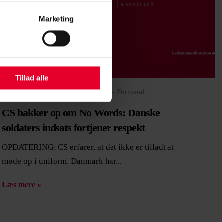
Marketing
Tillad alle
28. januar 2026 |
Jesper K. Hansen - Formand
CS bakker op om No Words: Danske
soldaters indsats fortjener respekt
OPDATERING: CS erfarer, at det ikke er tilladt at
møde op i uniform. Danmark har...
Læs mere »