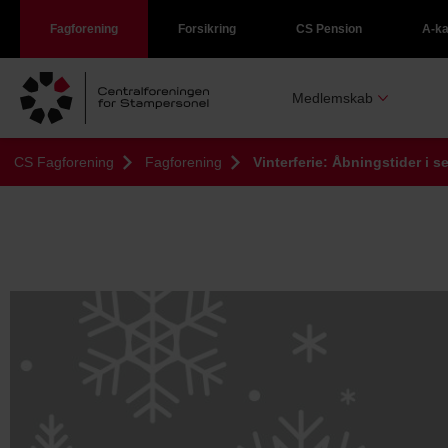
Fagforening
Forsikring
CS Pension
A-k
Medlemskab
CS Fagforening
Fagforening
Vinterferie: Åbningstider i se