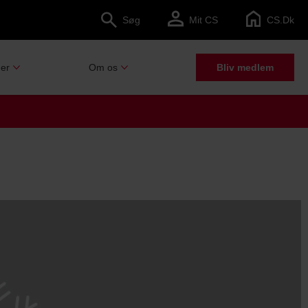
Søg
Mit CS
CS.dk
er
Om os
Bliv medlem