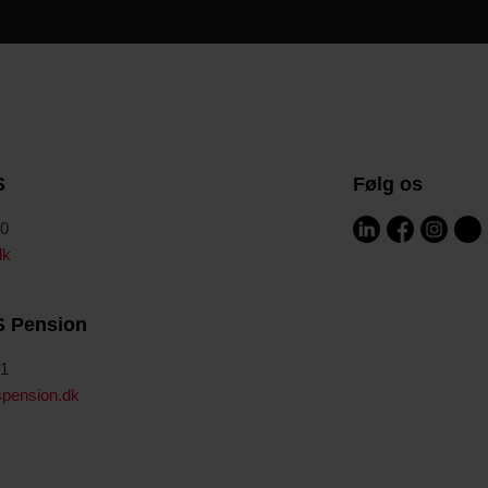
S
Følg os
00
dk
S Pension
41
pension.dk